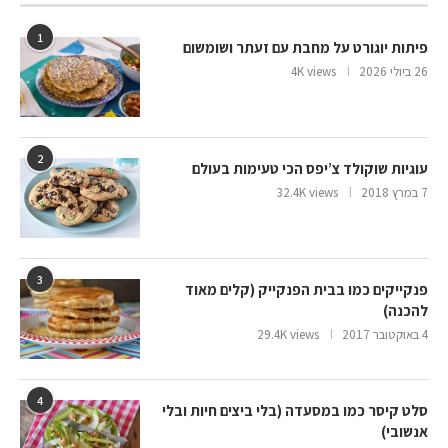
1
פיתות יוגורט על מחבת עם זעתר ושומשום
26 ביולי 2026
4K views
2
עוגיות שוקולד צ’יפס הכי טעימות בעולם
7 במרץ 2018
32.4K views
3
פנקייקים כמו בבית הפנקייק (קלים מאוד
להכנה)
4 באוקטובר 2017
29.4K views
4
סלט קיסר כמו במסעדה (בלי ביצים חיות ובלי
אנשובי)