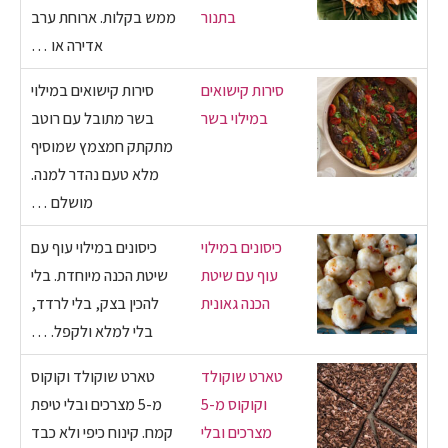
בתנור
ממש בקלות. ארוחת ערב
אדירה או …
סירות קישואים
סירות קישואים במילוי
במילוי בשר
בשר מתובל עם רוטב
מתקתק חמצמץ שמוסיף
מלא טעם נהדר למנה.
מושלם …
כיסונים במילוי
כיסונים במילוי עוף עם
עוף עם שיטת
שיטת הכנה מיוחדת. בלי
הכנה גאונית
להכין בצק, בלי לרדד,
בלי למלא ולקפל. …
טארט שוקולד
טארט שוקולד וקוקוס
וקוקוס מ-5
מ-5 מצרכים ובלי טיפת
מצרכים ובלי
קמח. קינוח כיפי ולא כבד