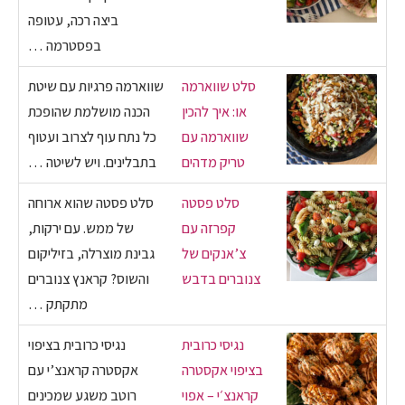
ביצה רכה, עטופה
בפסטרמה …
סלט שווארמה
שווארמה פרגיות עם שיטת
או: איך להכין
הכנה מושלמת שהופכת
שווארמה עם
כל נתח עוף לצרוב ועטוף
טריק מדהים
בתבלינים. ויש לשיטה …
סלט פסטה
סלט פסטה שהוא ארוחה
קפרזה עם
של ממש. עם ירקות,
צ’אנקים של
גבינת מוצרלה, בזיליקום
צנוברים בדבש
והשוס? קראנץ צנוברים
מתקתק …
נגיסי כרובית
נגיסי כרובית בציפוי
בציפוי אקסטרה
אקסטרה קראנצ’י עם
קראנצ׳י – אפוי
רוטב משגע שמכינים