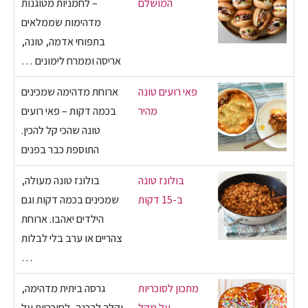
המושלם
– לחמניות מטוגנות
מדהימות שממלאים
בתפוחי אדמה, טונה,
אריסה וממרח לימונים …
פאי רועים טונה
ארוחת מדהימה שמכינים
מהיר
בכמה דקות – פאי רועים
טונה שהכי קל להכין.
התוספת כבר בפנים
בולונז טונה
בולונז טונה מעולה,
ב-15 דקות
שמכינים בכמה דקות וגם
הילדים יאהבו. ארוחת
צהריים או ערב בלי לבלות
…
מתכון לסוכריות
גרסה ביתית מדהימה,
על מקל
וקלה להכנה, לסוכריות על