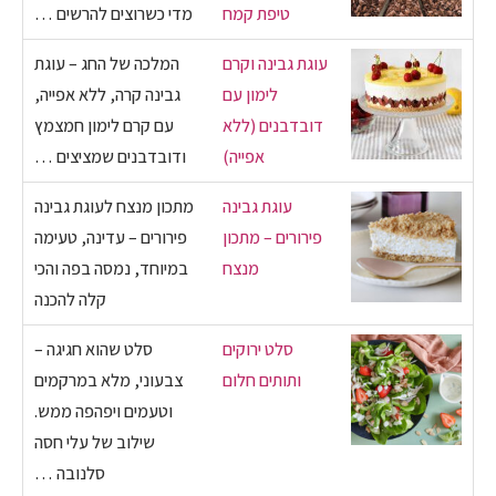
טיפת קמח
מדי כשרוצים להרשים …
עוגת גבינה וקרם
המלכה של החג – עוגת
לימון עם
גבינה קרה, ללא אפייה,
דובדבנים (ללא
עם קרם לימון חמצמץ
אפייה)
ודובדבנים שמציצים …
עוגת גבינה
מתכון מנצח לעוגת גבינה
פירורים – מתכון
פירורים – עדינה, טעימה
מנצח
במיוחד, נמסה בפה והכי
קלה להכנה
סלט ירוקים
סלט שהוא חגיגה –
ותותים חלום
צבעוני, מלא במרקמים
וטעמים ויפהפה ממש.
שילוב של עלי חסה
סלנובה …