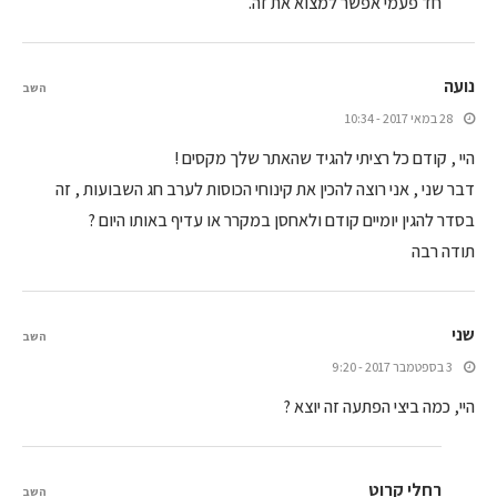
חד פעמי אפשר למצוא את זה.
נועה
השב
28 במאי 2017 - 10:34
היי , קודם כל רציתי להגיד שהאתר שלך מקסים !
דבר שני , אני רוצה להכין את קינוחי הכוסות לערב חג השבועות , זה
בסדר להגין יומיים קודם ולאחסן במקרר או עדיף באותו היום ?
תודה רבה
שני
השב
3 בספטמבר 2017 - 9:20
היי, כמה ביצי הפתעה זה יוצא ?
רחלי קרוט
השב