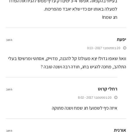
בעייתי בהקפאה. אפשר 3-4 ימים רק עדיף ממש להניח את הפררו
למעלה באותו יום כדי שלא יאבד מהפריכות.
חג שמח!
יפעת
השב
20 בספטמבר 2017 - 0:13
וואו! שאפו גדול! יצא מעולה! קל להכנה, מדוייק, אסתטי ומרשים! בעלי
התלהב, מחכה להגיש בחג, תודה רבה ושנה טובה ?
רחלי קרוט
השב
20 בספטמבר 2017 - 8:02
איזה כיף לשמוע! חג שמח ושנה מתוקה
אורנית
השב