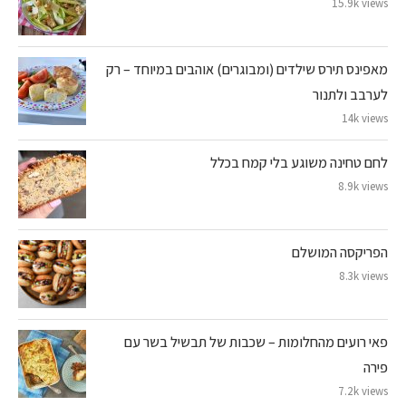
15.9k views
מאפינס תירס שילדים (ומבוגרים) אוהבים במיוחד – רק
לערבב ולתנור
14k views
לחם טחינה משוגע בלי קמח בכלל
8.9k views
הפריקסה המושלם
8.3k views
פאי רועים מהחלומות – שכבות של תבשיל בשר עם
פירה
7.2k views