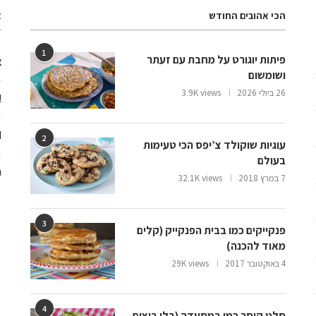
הכי אהובים החודש
א
1
פיתות יוגורט על מחבת עם זעתר
צ
ושומשום
26 ביולי 2026
3.9K views
ooo
d
2
עוגיות שוקולד צ’יפס הכי טעימות
בעולם
ח
7 במרץ 2018
32.1K views
3
פנקייקים כמו בבית הפנקייק (קלים
מאוד להכנה)
4 באוקטובר 2017
29K views
4
סלט קיסר כמו במסעדה (בלי ביצים