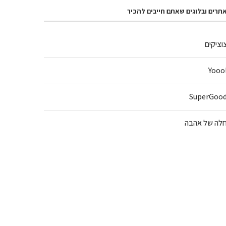
תרים ובלוגים שאתם חייבים להכיר
וציקים
!Y
SuperGoo
לה של אהבה