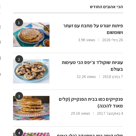
הכי אהובים החודש
א
1
פיתות יוגורט על מחבת עם זעתר
צ
ושומשום
26 ביולי 2026
3.9K views
ooo
d
2
עוגיות שוקולד צ’יפס הכי טעימות
בעולם
ח
7 במרץ 2018
32.2K views
3
פנקייקים כמו בבית הפנקייק (קלים
מאוד להכנה)
4 באוקטובר 2017
29.1K views
4
סלט קיסר כמו במסעדה (בלי ביצים