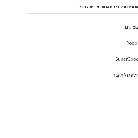
תרים ובלוגים שאתם חייבים להכיר
וציקים
!Y
SuperGoo
לה של אהבה