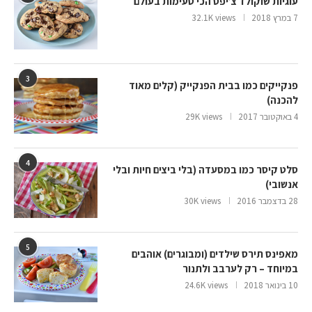
עוגיות שוקולד צ’יפס הכי טעימות בעולם
7 במרץ 2018
32.1K views
3
פנקייקים כמו בבית הפנקייק (קלים מאוד
להכנה)
4 באוקטובר 2017
29K views
4
סלט קיסר כמו במסעדה (בלי ביצים חיות ובלי
אנשובי)
28 בדצמבר 2016
30K views
5
מאפינס תירס שילדים (ומבוגרים) אוהבים
במיוחד – רק לערבב ולתנור
10 בינואר 2018
24.6K views