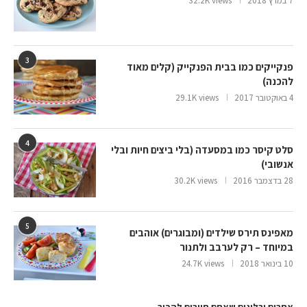
7 במרץ 2018
32.2K views
3
פנקייקים כמו בבית הפנקייק (קלים מאוד
להכנה)
4 באוקטובר 2017
29.1K views
4
סלט קיסר כמו במסעדה (בלי ביצים חיות ובלי
אנשובי)
28 בדצמבר 2016
30.2K views
5
מאפינס תירס שילדים (ומבוגרים) אוהבים
במיוחד – רק לערבב ולתנור
10 בינואר 2018
24.7K views
אתרים ובלוגים שאתם חייבים להכיר