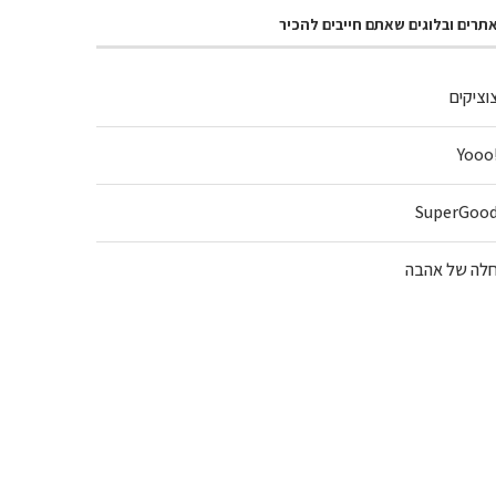
תרים ובלוגים שאתם חייבים להכיר
וציקים
!Y
SuperGoo
לה של אהבה