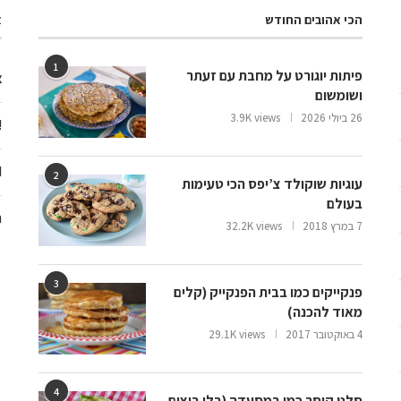
הכי אהובים החודש
א
1
פיתות יוגורט על מחבת עם זעתר
צ
ושומשום
26 ביולי 2026
3.9K views
ooo
d
2
עוגיות שוקולד צ’יפס הכי טעימות
בעולם
ח
7 במרץ 2018
32.2K views
3
פנקייקים כמו בבית הפנקייק (קלים
מאוד להכנה)
4 באוקטובר 2017
29.1K views
4
סלט קיסר כמו במסעדה (בלי ביצים