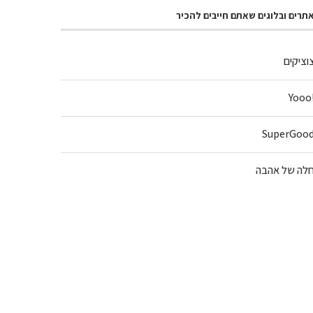
תרים ובלוגים שאתם חייבים להכיר
וציקים
!Y
SuperGoo
לה של אהבה