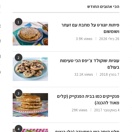
הכי אהובים החודש
א
1
פיתות יוגורט על מחבת עם זעתר
צ
ושומשום
26 ביולי 2026
3.9K views
ooo
d
2
עוגיות שוקולד צ’יפס הכי טעימות
בעולם
ח
7 במרץ 2018
32.1K views
3
פנקייקים כמו בבית הפנקייק (קלים
מאוד להכנה)
4 באוקטובר 2017
29K views
4
סלט קיסר כמו במסעדה (בלי ביצים