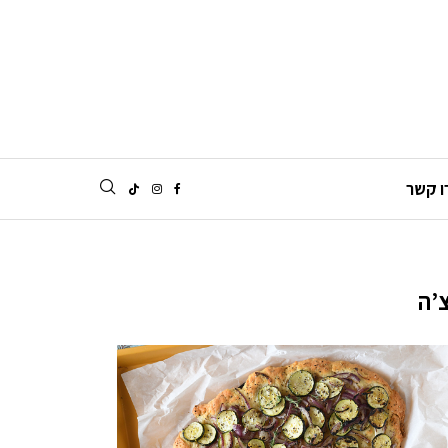
ו קשר
’ה