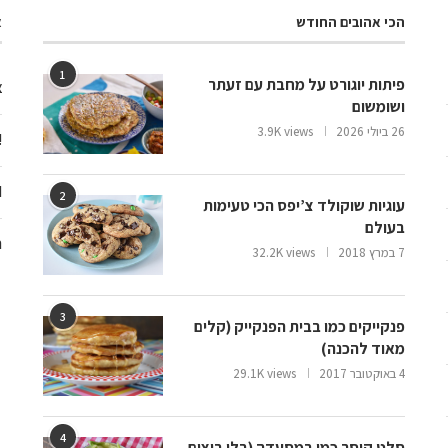
הכי אהובים החודש
א
1
פיתות יוגורט על מחבת עם זעתר
צ
ושומשום
26 ביולי 2026
3.9K views
ooo
d
2
עוגיות שוקולד צ’יפס הכי טעימות
בעולם
ח
7 במרץ 2018
32.2K views
3
פנקייקים כמו בבית הפנקייק (קלים
מאוד להכנה)
4 באוקטובר 2017
29.1K views
4
סלט קיסר כמו במסעדה (בלי ביצים