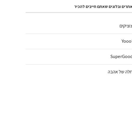
תרים ובלוגים שאתם חייבים להכיר
וציקים
!Y
SuperGoo
לה של אהבה