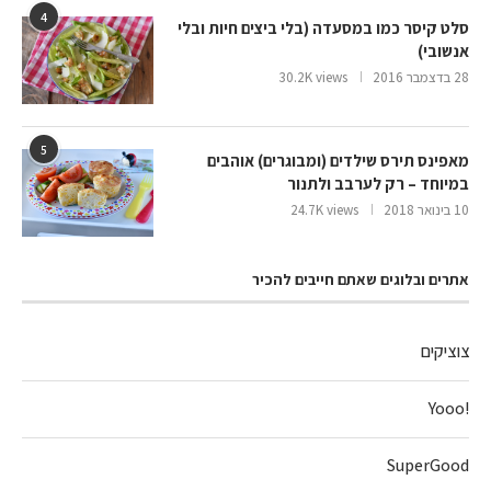
4
סלט קיסר כמו במסעדה (בלי ביצים חיות ובלי
אנשובי)
28 בדצמבר 2016
30.2K views
5
מאפינס תירס שילדים (ומבוגרים) אוהבים
במיוחד – רק לערבב ולתנור
10 בינואר 2018
24.7K views
אתרים ובלוגים שאתם חייבים להכיר
צוציקים
!Yooo
SuperGood