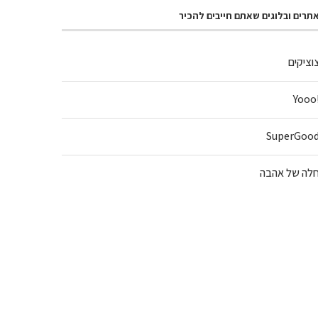
תרים ובלוגים שאתם חייבים להכיר
וציקים
!Y
SuperGoo
לה של אהבה