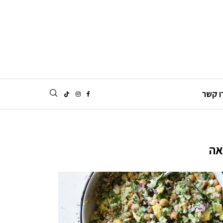
ו קשר
אה