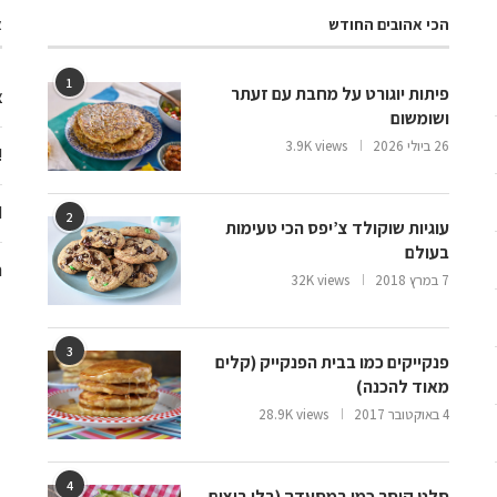
הכי אהובים החודש
א
1
פיתות יוגורט על מחבת עם זעתר
צ
ושומשום
26 ביולי 2026
3.9K views
ooo
d
2
עוגיות שוקולד צ’יפס הכי טעימות
בעולם
ח
7 במרץ 2018
32K views
3
פנקייקים כמו בבית הפנקייק (קלים
מאוד להכנה)
4 באוקטובר 2017
28.9K views
4
סלט קיסר כמו במסעדה (בלי ביצים