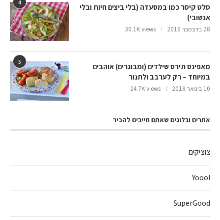
4
סלט קיסר כמו במסעדה (בלי ביצים חיות ובלי
אנשובי)
28 בדצמבר 2016
30.1K views
5
מאפינס תירס שילדים (ומבוגרים) אוהבים
במיוחד – רק לערבב ולתנור
10 בינואר 2018
24.7K views
אתרים ובלוגים שאתם חייבים להכיר
צוציקים
!Yooo
SuperGood