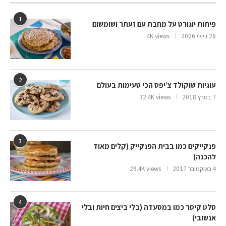
1
פיתות יוגורט על מחבת עם זעתר ושומשום
26 ביולי 2026
4K views
2
עוגיות שוקולד צ’יפס הכי טעימות בעולם
7 במרץ 2018
32.4K views
3
פנקייקים כמו בבית הפנקייק (קלים מאוד
להכנה)
4 באוקטובר 2017
29.4K views
4
סלט קיסר כמו במסעדה (בלי ביצים חיות ובלי
אנשובי)