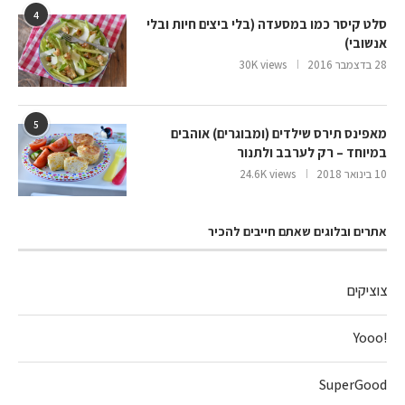
4
סלט קיסר כמו במסעדה (בלי ביצים חיות ובלי
אנשובי)
28 בדצמבר 2016
30K views
5
מאפינס תירס שילדים (ומבוגרים) אוהבים
במיוחד – רק לערבב ולתנור
10 בינואר 2018
24.6K views
אתרים ובלוגים שאתם חייבים להכיר
צוציקים
!Yooo
SuperGood