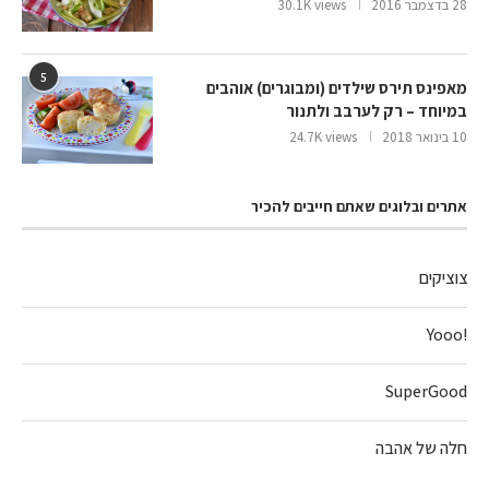
28 בדצמבר 2016
30.1K views
5
מאפינס תירס שילדים (ומבוגרים) אוהבים
במיוחד – רק לערבב ולתנור
10 בינואר 2018
24.7K views
אתרים ובלוגים שאתם חייבים להכיר
צוציקים
!Yooo
SuperGood
חלה של אהבה