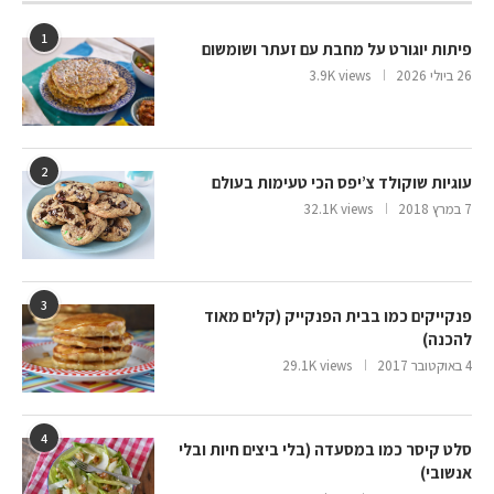
1
פיתות יוגורט על מחבת עם זעתר ושומשום
26 ביולי 2026
3.9K views
2
עוגיות שוקולד צ’יפס הכי טעימות בעולם
7 במרץ 2018
32.1K views
3
פנקייקים כמו בבית הפנקייק (קלים מאוד
להכנה)
4 באוקטובר 2017
29.1K views
4
סלט קיסר כמו במסעדה (בלי ביצים חיות ובלי
אנשובי)