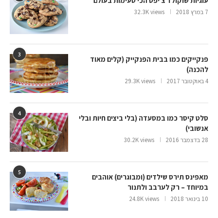
עוגיות שוקולד צ’יפס הכי טעימות בעולם
7 במרץ 2018
32.3K views
3
פנקייקים כמו בבית הפנקייק (קלים מאוד
להכנה)
4 באוקטובר 2017
29.3K views
4
סלט קיסר כמו במסעדה (בלי ביצים חיות ובלי
אנשובי)
28 בדצמבר 2016
30.2K views
5
מאפינס תירס שילדים (ומבוגרים) אוהבים
במיוחד – רק לערבב ולתנור
10 בינואר 2018
24.8K views