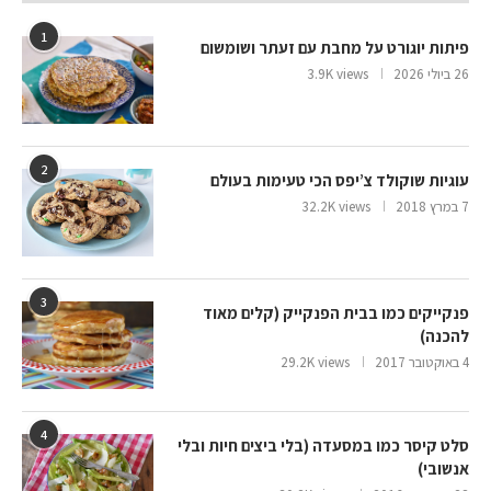
1
פיתות יוגורט על מחבת עם זעתר ושומשום
26 ביולי 2026
3.9K views
2
עוגיות שוקולד צ’יפס הכי טעימות בעולם
7 במרץ 2018
32.2K views
3
פנקייקים כמו בבית הפנקייק (קלים מאוד
להכנה)
4 באוקטובר 2017
29.2K views
4
סלט קיסר כמו במסעדה (בלי ביצים חיות ובלי
אנשובי)