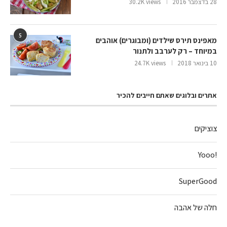
28 בדצמבר 2016
30.2K views
5
מאפינס תירס שילדים (ומבוגרים) אוהבים
במיוחד – רק לערבב ולתנור
10 בינואר 2018
24.7K views
אתרים ובלוגים שאתם חייבים להכיר
צוציקים
!Yooo
SuperGood
חלה של אהבה