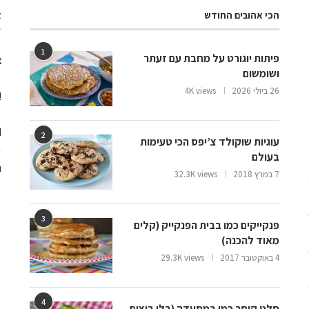
הכי אהובים החודש
א
1
פיתות יוגורט על מחבת עם זעתר
צ
ושומשום
26 ביולי 2026
4K views
ooo
d
2
עוגיות שוקולד צ’יפס הכי טעימות
בעולם
ח
7 במרץ 2018
32.3K views
3
פנקייקים כמו בבית הפנקייק (קלים
מאוד להכנה)
4 באוקטובר 2017
29.3K views
4
סלט קיסר כמו במסעדה (בלי ביצים