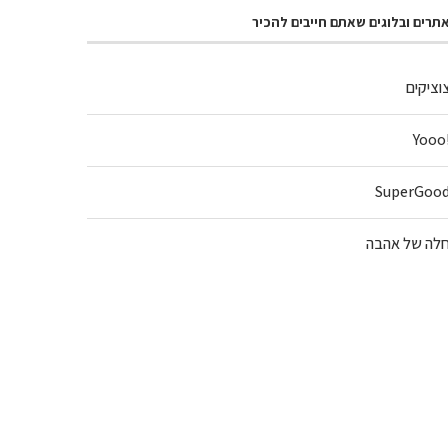
תרים ובלוגים שאתם חייבים להכיר
וציקים
!Y
SuperGoo
לה של אהבה