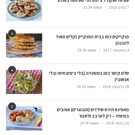
עוגיות שוקולד צ’יפס הכי טעימות בעולם
7 במרץ 2018
32.2K views
3
פנקייקים כמו בבית הפנקייק (קלים מאוד
להכנה)
4 באוקטובר 2017
29.1K views
4
סלט קיסר כמו במסעדה (בלי ביצים חיות ובלי
אנשובי)
28 בדצמבר 2016
30.1K views
5
מאפינס תירס שילדים (ומבוגרים) אוהבים
במיוחד – רק לערבב ולתנור
10 בינואר 2018
24.7K views