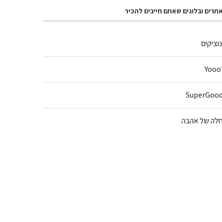
תרים ובלוגים שאתם חייבים להכיר
וציקים
!Y
SuperGoo
לה של אהבה