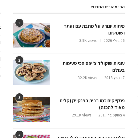
הכי אהובים החודש
א
1
פיתות יוגורט על מחבת עם זעתר
צ
ושומשום
26 ביולי 2026
3.9K views
ooo
d
2
עוגיות שוקולד צ’יפס הכי טעימות
בעולם
ח
7 במרץ 2018
32.2K views
3
פנקייקים כמו בבית הפנקייק (קלים
מאוד להכנה)
4 באוקטובר 2017
29.1K views
4
סלט קיסר כמו במסעדה (בלי ביצים