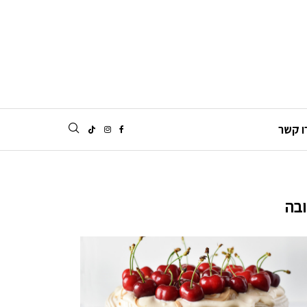
ו קשר
בה