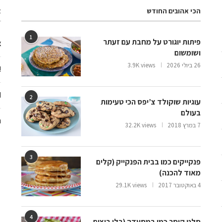
הכי אהובים החודש
א
1
פיתות יוגורט על מחבת עם זעתר
צ
ושומשום
26 ביולי 2026
3.9K views
ooo
d
2
עוגיות שוקולד צ’יפס הכי טעימות
בעולם
ח
7 במרץ 2018
32.2K views
3
פנקייקים כמו בבית הפנקייק (קלים
מאוד להכנה)
4 באוקטובר 2017
29.1K views
4
סלט קיסר כמו במסעדה (בלי ביצים