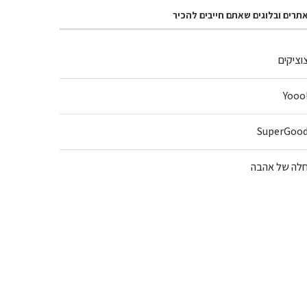
תרים ובלוגים שאתם חייבים להכיר
וציקים
!Y
SuperGoo
לה של אהבה