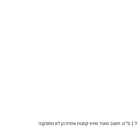
– פורסים את העירית לטבעות דק וחותכים את הבטטה לקוביות קטנות בגודל 1 ס”מ. חשוב מאוד שיהיו קטנות אחרת הן לא תספקנה