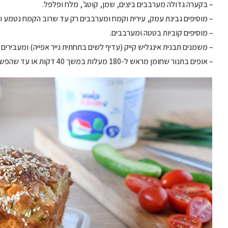
– בקערה גדולה מערבבים ביצים, שמן, קוטג’, מלח ופלפל.
– מוסיפים גבינת עמק, עירית וקמח ומערבבים רק עד שרוב הקמח נטמע ול
– מוסיפים קוביות בטטה ומערבבים.
– משמנים תבנית אינגליש קייק (עדיף לשים בתחתית נייר אפייה) ומעבירי
– אופים בתנור שחומן מראש ל-180 מעלות במשך 40 דקות או עד שהפשטידה זהובה ויציבה.