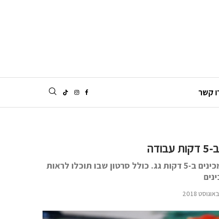
ו קשר
דה
פשטידת בטטה וגבינות (שנשארו במקרר) מעולה ממש שמכינים ב-5 דקות גג. כולל סרטון שבו תוכלו לראות
נים