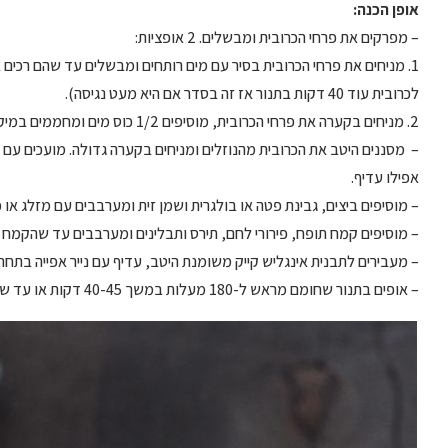
אופן הכנה:
– מפרקים את פרחי הכרובית ומבשלים. 2 אופציות:
1. מניחים את פרחי הכרובית בסיר עם מים רותחים ומבשלים עד שהם רכים א
לכרובית עוד 40 דקות בתנור אז זה בסדר אם היא מעט נגיסה).
2. מניחים בקערה את פרחי הכרובית, מוסיפים 1/2 כוס מים ומחממים במיקרו, עם מכסה, במשך 5 דקות או עד שהכרובית רכה.
– מסננים היטב את הכרובית מהנוזלים ומניחים בקערה גדולה. מועכים עם מ
אפילו עדיף.
– מוסיפים ביצים, גבינת פטה או בולגרית ושמן זית ומערבבים עם מזלג או כ
– מוסיפים קמח תופח, פירורי לחם, תירס ותבלינים ומערבבים עד שהקמח
– מעבירים לתבנית אינגליש קייק משומנת היטב, עדיף עם נייר אפייה בתחת
– אופים בתנור שחומם מראש ל-180 מעלות במשך 40-45 דקות או עד שהפשטידה זהובה. מצננים מעט ופורסים.