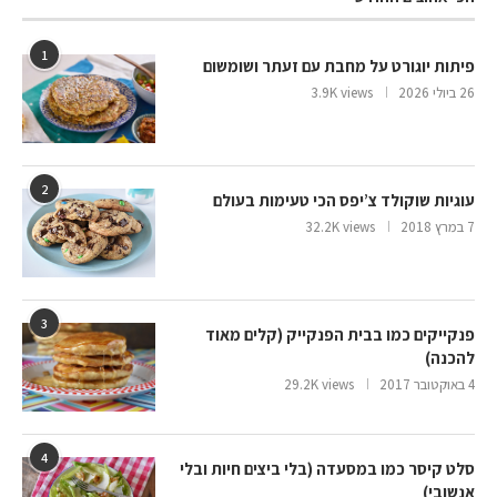
1
פיתות יוגורט על מחבת עם זעתר ושומשום
26 ביולי 2026
3.9K views
2
עוגיות שוקולד צ’יפס הכי טעימות בעולם
7 במרץ 2018
32.2K views
3
פנקייקים כמו בבית הפנקייק (קלים מאוד
להכנה)
4 באוקטובר 2017
29.2K views
4
סלט קיסר כמו במסעדה (בלי ביצים חיות ובלי
אנשובי)