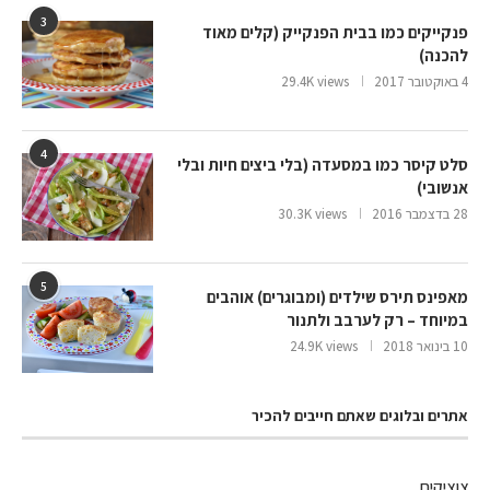
3
פנקייקים כמו בבית הפנקייק (קלים מאוד
להכנה)
4 באוקטובר 2017
29.4K views
4
סלט קיסר כמו במסעדה (בלי ביצים חיות ובלי
אנשובי)
28 בדצמבר 2016
30.3K views
5
מאפינס תירס שילדים (ומבוגרים) אוהבים
במיוחד – רק לערבב ולתנור
10 בינואר 2018
24.9K views
אתרים ובלוגים שאתם חייבים להכיר
צוציקים