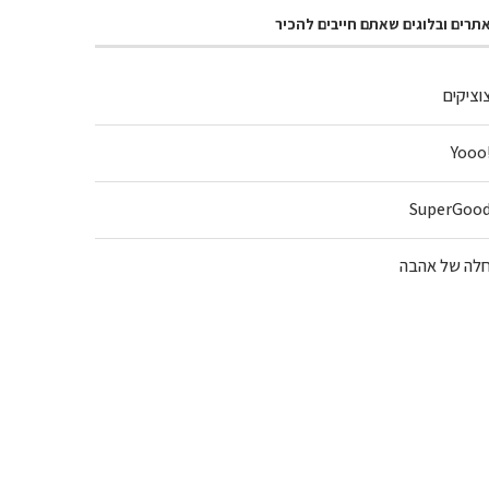
תרים ובלוגים שאתם חייבים להכיר
וציקים
!Y
SuperGoo
לה של אהבה