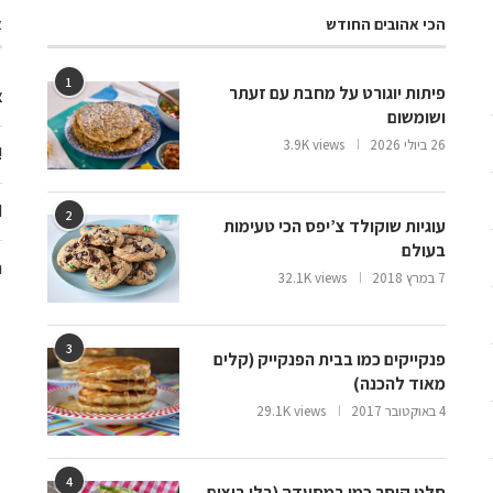
הכי אהובים החודש
א
1
פיתות יוגורט על מחבת עם זעתר
צ
ושומשום
26 ביולי 2026
3.9K views
ooo
d
2
עוגיות שוקולד צ’יפס הכי טעימות
בעולם
ח
7 במרץ 2018
32.1K views
3
פנקייקים כמו בבית הפנקייק (קלים
מאוד להכנה)
4 באוקטובר 2017
29.1K views
4
סלט קיסר כמו במסעדה (בלי ביצים