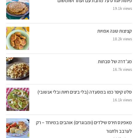
פיתות יוגורט על מחבת עם זעתר ושומשום
19.1k views
קציצות טונה אפויות
18.2k views
מג’דרה של סבתות
16.7k views
סלט קיסר כמו במסעדה (בלי ביצים חיות ובלי אנשובי)
16.1k views
מאפינס תירס שילדים (ומבוגרים) אוהבים במיוחד – רק
לערבב ולתנור