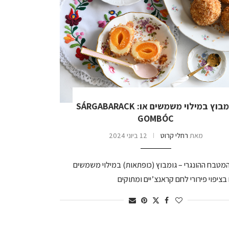
גומבוץ במילוי משמשים או: SÁRGABARACK
GOMBÓC
מאת
רחלי קרוט
12 ביוני 2024
מטבח ההונגרי – גומבוץ (כופתאות) במילוי משמשים
בציפוי פירורי לחם קראנצ’יים ומתוקים