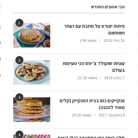
הכי אהובים החודש
א
1
פיתות יוגורט על מחבת עם זעתר
צ
ושומשום
26 ביולי 2026
3.9K views
ooo
d
2
עוגיות שוקולד צ’יפס הכי טעימות
בעולם
ח
7 במרץ 2018
32.2K views
3
פנקייקים כמו בבית הפנקייק (קלים
מאוד להכנה)
4 באוקטובר 2017
29.1K views
4
סלט קיסר כמו במסעדה (בלי ביצים