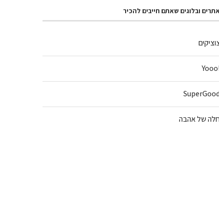
תרים ובלוגים שאתם חייבים להכיר
וציקים
!Y
SuperGoo
לה של אהבה