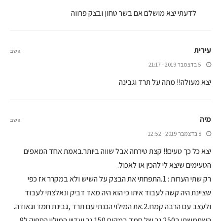
לדעתי יצא מושלם אם בשר טחון ובצק פרווה
עירית
השב
5 בדצמבר 2019 - 21:17
יצא מעולה!! מתה על תרד וגבינה
מיה
השב
8 בדצמבר 2019 - 12:52
יצא כל כך טעים!! קצת טירחה אבל שווה ביותר.באמת אחד המאפים
הטעימים שיצא לי להכין או לאכול.
רק שתי הערות : 1.התפחתי את הבצק על השיש ולא במקרר אז כפי
שציינת היה קשה לעבוד איתו כי הוא היה מאד דביק ונאלצתי לעבוד
ולעצב עם הרבה קמח.2.את המילוי הכנתי עם תרד ,גבינת חמד וגאודה.
השתמשתי ב250 גר של חמד במקום 150 גר ועדיין המילוי הספיק ל9