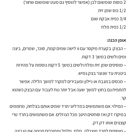
2 כוסות שומשום לבן (אפשר להוסיף גם מעט שומשום שחור)
1/2 כוס שמן זית
3/4 כפית אבקת שום
1/2 כפית מלח
אופן הכנה:
– הבצק: בקערת מיקסר עם וו לישה שמים קמח, סוכר, שמרים, ביצה
ומים ולשים במשך 3 דקות.
– מוסיפים שמן זית ומלח ולשים במשך 5 דקות נוספות על מהירות
בינונית עד שנוצר בצק גמיש.
– מכסים במגבת או ניילון ומעבירים למקרר למשך הלילה. אפשר
להתפיח גם בחוץ למשך שעה אבל יותר נוח לעבוד עם הבצק כשהוא
קר.
– המילוי: אם משתמשים במדליוני תרד שמים אותם בצלחת, מחממים
במיקרו דק ואז סוחטים היטב מכל הנוזלים. אם משתמשים בתרד טרי
קוצצים אותו דק דק.
– מוסיפים לתרד מוצרלה, מלח, פלפל ומפוררים פנימה את הגבינה.