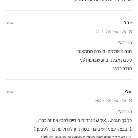
יובל
השב
28 במאי 2020 - 22:11
היי רחלי
מנה מושלמת וקוצרת מחמאות
כיכבת אצלנו בחג שבועות 🙂
תודה רבה!
אלי
השב
30 במאי 2020 - 20:20
היי רחלי ,
כל כך מגרה…איך שמגרד לי בידיים להכין את זה כבר…
1. בבצק עצמו יש ביצה. במה ניתן להחליפה כדי לטבען ?
2. נראה לך שקוביות חצילים מטוגנות יתאימו כמילוי ?