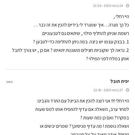
24 במאי 2020 - 21:50
היי רחלי ,
כל כך מגרה…איך שמגרד לי בידיים להכין את זה כבר…
רשמת שניתן להחליף מילוי , שיתאים גם לטבעוניים.
1. בבצק עצמו יש ביצה. במה ניתן להחליפה כדי לטבען ?
2. נראה לך שקוביות חצילים מטוגנות יתאימו ? אם כן , יש צורך לתבל
אותן במלח לפני המילוי ?
יפית תובל
השב
27 במאי 2020 - 22:41
היי רחלי !!! אני רוצה להכין את הבייגל עם התרד והגבינו
למחר ערב, השאלה אם עדיף להתפיח אותו למס שעות
במקרר? ואם כן כמה שעות ?
ושאלה נוספת ! מה עדיף מניסיונך? שמרים יבשים או
טריים? אודה מאוד על על תגובתך