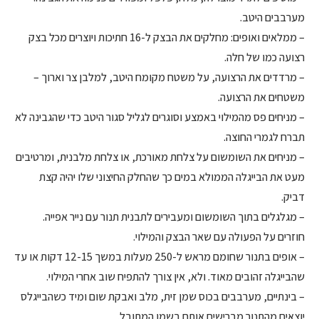
מערבבים היטב.
– ממלאים ואופים: מחלקים את הבצק ל-16 חתיכות ויוצרים מכל בצק
רצועה כמו של חלה.
– מרדדים את הרצועה, על משטח מקומח היטב, למלבן צר וארוך –
משטחים את הרצועה.
– מניחים פס מהמילוי באמצע וסוגרים לגליל סגור היטב כדי שהגבינה לא
תברח לגמרי החוצה.
– מניחים את השומשום על צלחת מאורכת, או צלחת מלבנית, ומרטיבים
מעט את הבייגלה הממולא במים כך שהחלק החיצוני שלו יהיה קצת
דביק.
– מגלגלים בתוך השומשום ומעבירים לתבנית תנור עם נייר אפייה.
חוזרים על הפעולה עם שאר הבצק והמילוי.
– אופים בתנור שחומם מראש ל-250 מעלות במשך 12-15 דקות או עד
שהבייגלה זהובים מאוד. ולא, אין צורך להתפיח שוב אחרי המילוי.
– בינתיים, מערבבים בכוס שמן זית, מלב ואבקת שום ומיד כשהבייגלס
יוצאים מהתנור מברישים אותם בשמן המתובל.