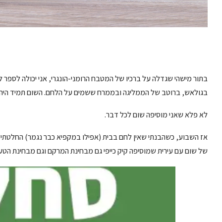
בתור מישהי שגדלה על ברכיו של המטבח הרומני-הונגרי, אני יכולה לספר 
בגולאש, ברוטב של הממליגה ובממרח ששמים על הלחם. השום תמיד היה נ
לא פלא שאני מוסיפה שום לכל דבר.
אז השבוע, כשהבנתי שאין לחם בבית (אפילו במקפיא כבר נגמר) החלטתי ל
של שום עם עירית שמוסיפה קיק כייפי גם מבחינת המרקם וגם מבחינת הטע