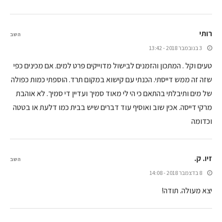
רותי
השב
3 בנובמבר 2018 - 13:42
טעים וקל . המתכון והזמנים לבישול מדוייקים פרט למים. אם מכינים כפי
שזה זה ממש דייסתי. הכנתי עם קישוא במקום תרד. הוספתי כמות כפולה
של מים ותיבלתי בהתאם כי הי לי מאוד סמיך ועדיין די סמיך. לא אוהבת
מרקי דייסה. אכין שוב ואוסיף עוד דברים שיש בבית כמו דלעת או בטטה
וכדומה
זיו. ק.
השב
8 בדצמבר 2018 - 14:08
יצא מעולה. תודה!