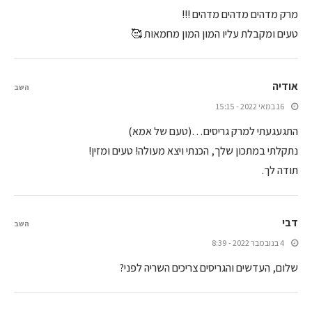
מרק מדהים מדהים מדהים !!!
טעים ומקבלת עליו המון המון מחמאות 🥰
אודיה
השב
16 במאי 2022 - 15:15
התגעגעתי למרק גריסים…(טעם של אמא)
נתקלתי במתכון שלך, הכנתי ויצא מעולה! טעים ומזין!
תודה לך.
דבי
השב
4 בנובמבר 2022 - 8:39
שלום, העדשים והגריסים צריכים השריה לפני?