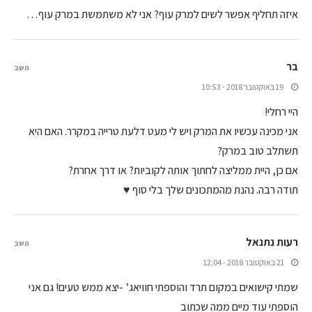
איזה תחליף אפשר לשים למרק עוף? אני לא משתמשת במרק עוף…
בר
השב
19 באוקטובר 2018 - 10:53
היי רחלי!
אני מכינה עכשיו את המרק ויש לי מעט דלעת טרייה במקרר. האם היא
תשתלב טוב במרק?
אם כן, היית ממליצה לחתוך אותה לקוביות? או דרך אחרת?
תודה רבה. נהנת מהמתכונים שלך בלי סוף ♥
רעות נתנאל
השב
21 באוקטובר 2018 - 12:04
שמתי קישואים במקום תרד והוספתי חוויאג’ -יצא ממש טעים! גם אני
הוספתי עוד מיים ממה שכתוב