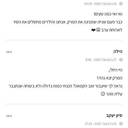
16 בנובמבר 2020 - 19:14
ואי ואי כמה טעים!
כבר פעם שנייה שמכינה את המרק. אנחנו והילדים מחסלים את הסיר
לארוחת ערב 🤤❤️
הילה
השב
27 בנובמבר 2020 - 0:42
היי רחלי,
המרק יצא נהדר
נראה לך שיעבור טוב הקפאה? הכנתי כמות גדולה ולא בטוחה שנתגבר
עליה מהר 😉
סיון יעקב
השב
21 בדצמבר 2021 - 17:15