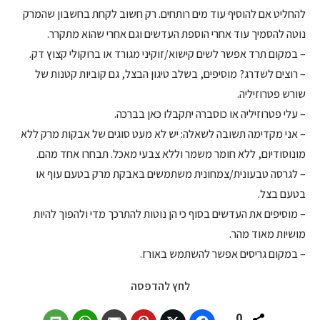
להחליט אם להוסיף עוד מים רותחים. רק חשוב לקחת בחשבון שהמרק
נוטה להסמיך עוד אחרי הוספת העדשים וגם אחרי שהוא מתקרר.
– במקום תרד אפשר לשים קישוא/זוקיני מגורד או ברוקולי קצוץ דק.
– רוצים לשדרג? מוסיפים, בשלב טיגון הבצל, גם קוביות קטנות של
שורש פטרוזיליה.
– עלי פטרוזיליה או כוסברה יתקבלו כאן בברכה.
– אני מקדימה תשובה לשאלה: יש לא מעט סוגים של אבקות מרק ללא
מונוסודיום, ללא חומר משמר וללא צבעי מאכל. תבחרו אחד מהם.
– לגרסה טבעונית/צמחונית משתמשים באבקת מרק בטעם עוף או
בטעם בצל.
– מוסיפים את העדשים בסוף כי הן נוטות להתרכך מדי ולהפוך להיות
מושיות מאוד מהר.
– במקום גריסים אפשר להשתמש באורז.
לחץ להדפסה
0