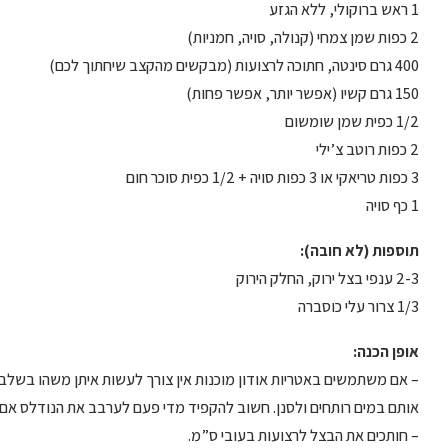
1 ראש ברוקולי, ללא הגזע
2 כפות שמן צמחי (קנולה, סויה, חמניות)
400 גרם סינטה, חתוכה לרצועות (מבקשים מהקצב שיחתוך לכם)
150 גרם קשיו (אפשר יותר, אפשר פחות)
1/2 כפית שמן שומשום
2 כפות רוטב צ’ילי
3 כפות טריאקי או 3 כפות סויה + 1/2 כפית סוכר חום
1 כף סויה
תוספות (לא חובה):
2-3 ענפי בצל ירוק, החלק הירוק
1/3 צרור עלי כוסברה
אופן הכנה:
– אם משתמשים באטריות אודון מוכנות אין צורך לעשות איתן משהו בשל
אותם במים רותחים ולסנן. חשוב להקפיד מדי פעם לערבב את הנודלס אם ה
– חותכים את הבצל לרצועות בעובי ס”מ.