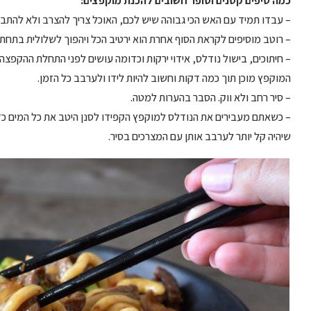
כמה טיפים קטנים וסופר חשובים להכנת מוקפצים:
– עבדו תמיד עם האש הכי גבוהה שיש לכם, האוכל צריך להצרב ולא להתב
– רוטב מוסיפים לקראת הסוף אחרת הוא ירטיב הכל ויהפוך לשלולית בתחתי
– חיתוכים, בישול נודלס, אידוי ירקות וכדומה עושים לפני התחלת ההקפצה
המוקפץ מוכן תוך כמה דקות וחשוב להיות לידו ולערבב כל הזמן.
– סיר רחב ולא ווק. הסבר בהערות למטה.
– כשאתם מעבירים את הנודלס למוקפץ הקפידו לסנן היטב את כל המים כדי
שיהיה קל יותר לערבב אותן עם המצרכים בסיר.