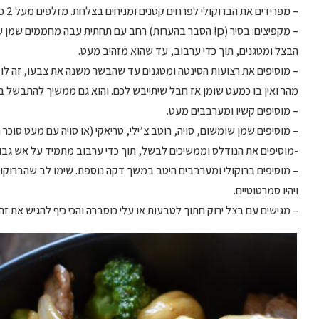
– מפרידים את הברוקולי לפרחים קטנים ומניחים בצלחת. מזלפים מעל 2 כפות מים ומכניסים למיקרו ל-2 דקות.
– מקפיצים: בסיר (כן! הסבר בהערות) רחב עם תחתית עבה מחממים שמן ע
הבצל ומטגנים, תוך כדי ערבוב, עד שהוא מזהיב מעט.
מהר ואין בו כמעט שומן אז חבל שיתייבש לכם. והוא גם ממשיך להתבשל ב
– מוסיפים קשיו ומערבבים מעט.
– מוסיפים שמן שומשום, סויה, רוטב צ’ילי, טריאקי (או סויה עם מעט סוכר
-מוסיפים את הנודלס וממשיכים לבשל, תוך כדי ערבוב מתמיד על אש גבוהה, עד
– מוסיפים ברוקולי ומערבבים היטב במשך דקה נוספת. שימו לב שהברוקולי
ויהיו סמרטוטיים.
– מגישים עם בצל ירוק חתוך לטבעות או עלי כוסברה והכי כיף להגיש את ז