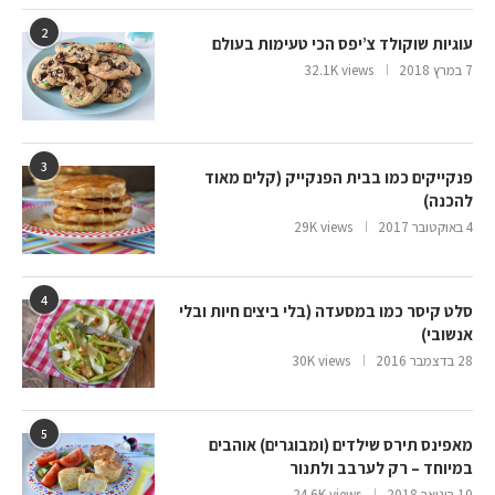
2
עוגיות שוקולד צ’יפס הכי טעימות בעולם
7 במרץ 2018
32.1K views
3
פנקייקים כמו בבית הפנקייק (קלים מאוד
להכנה)
4 באוקטובר 2017
29K views
4
סלט קיסר כמו במסעדה (בלי ביצים חיות ובלי
אנשובי)
28 בדצמבר 2016
30K views
5
מאפינס תירס שילדים (ומבוגרים) אוהבים
במיוחד – רק לערבב ולתנור
10 בינואר 2018
24.6K views