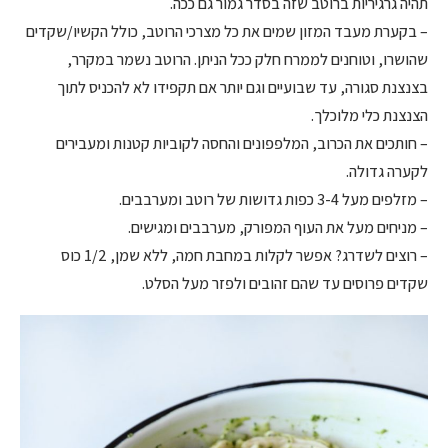
תהיה גרגיריות ברוטב שזה בסדר גמור גם ככה.
– בקערת מעבד המזון שמים את כל מצרכי הרוטב, כולל הקשיו/שקדים
שהושרו, וטוחנים לממרח חלק ככל הניתן. הרוטב נשמר במקרר,
בצנצנת סגורה, עד שבועיים וגם יותר אם תקפידו לא להכניס לתוך
הצנצנת כלי מלוכלך.
– חותכים את הכרוב, המלפפונים והחסה לקוביות קטנות ומעבירים
לקערה גדולה.
– מזלפים מעל 3-4 כפות גדושות של רוטב ומערבבים.
– מניחים מעל את העוף המפורק, מערבבים ומגישים.
– רוצים לשדרג? אפשר לקלות במחבת חמה, ללא שמן, 1/2 כוס
שקדים פרוסים עד שהם זהובים ולפזר מעל הסלט.