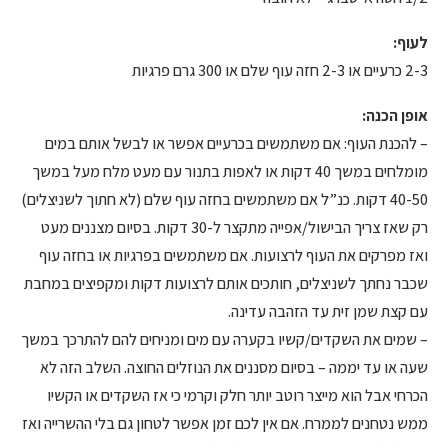
לעוף:
2-3 כרעיים או 2-3 חזה עוף שלם או 300 גרם פרגיות
אופן הכנה:
– להכנת העוף: אם משתמשים בכרעיים אפשר או לבשל אותם במים
מומלחים במשך 40 דקות או לאפות בתנור עם מעט מלח מעל במשך
40-50 דקות. כנ”ל אם משתמשים בחזה עוף שלם (לא חתוך לשניצלים)
רק שאז צריך הבישול/אפייה מתקצר ל-30 דקות. בסיום מצננים מעט
ואז מפרקים את העוף לרצועות. אם משתמשים בפרגיות או בחזה עוף
שכבר נחתך לשניצלים, חותכים אותם לרצועות דקות ומקפיצים במחבת
עם קצת שמן זית עד הזהבה עדינה.
– שמים את השקדים/קשיו בקערה עם מים ומניחים להם להתרכך במשך
שעה או עד יממה – בסיום מסננים את הנוזלים החוצה. השלב הזה לא
הכרחי אבל הוא מייצר רוטב יותר חלק וקרמי כי אז השקדים או הקשיו
ממש נטחנים לממרח. אם אין לכם זמן אפשר לטחון גם בלי ההשרייה ואז