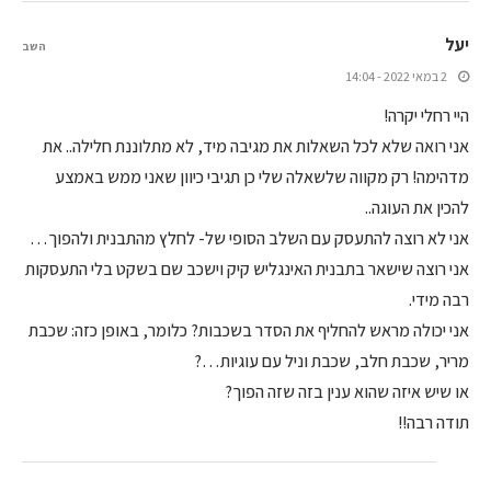
יעל
השב
2 במאי 2022 - 14:04
היי רחלי יקרה!
אני רואה שלא לכל השאלות את מגיבה מיד, לא מתלוננת חלילה.. את
מדהימה! רק מקווה שלשאלה שלי כן תגיבי כיוון שאני ממש באמצע
להכין את העוגה..
אני לא רוצה להתעסק עם השלב הסופי של- לחלץ מהתבנית ולהפוך…
אני רוצה שישאר בתבנית האינגליש קיק וישכב שם בשקט בלי התעסקות
רבה מידי.
אני יכולה מראש להחליף את הסדר בשכבות? כלומר, באופן כזה: שכבת
מריר, שכבת חלב, שכבת וניל עם עוגיות…?
או שיש איזה שהוא ענין בזה שזה הפוך?
תודה רבה!!