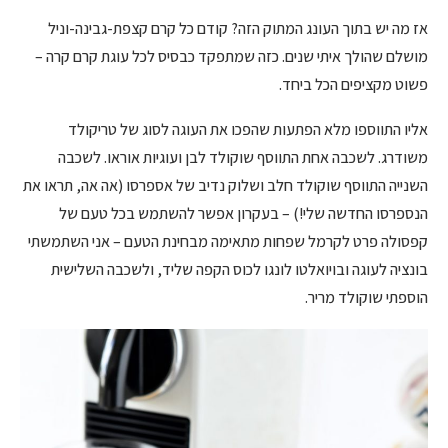
אז מה יש בתוך העונג המתוק הזה? קודם כל קרם קצפת-גבינה-וניל
מושלם שהולך איתי שנים. כזה שמתפקד כבסיס לכל עוגת קרם קרה –
פשוט מקציפים הכל ביחד.
אליו התווספו מלא הפתעות שהפכו את העוגה לסוג של טריקולד
משודרג. לשכבה אחת התווסף שוקולד לבן ועוגיות אוראו. לשכבה
השנייה התווסף שוקולד חלב ושלוק נדיב של אספרסו (אה אה, תראו את
הנספרסו החדשה שלי!) – בעקרון אפשר להשתמש בכל טעם של
קפסולה פרט לקרמל שפחות מתאימה מבחינת הטעם – אני השתמשתי
בונציה לעוגה ובויואלטו לונגו לכוס הקפה שליד, ולשכבה השלישית
הוספתי שוקולד מריר.