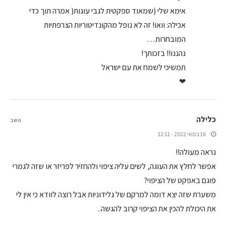
אימא שלי (שמאוד ספקטית לגבי עוגות( אמרה תוך כדי
אכילה: וואו! זה לא נופל מהקונדיטוריות הצרפתיות
המובחרות…
נהננו!! בזכותך!
תמשיכי לשמח את עם ישראל
❤
כלילה
השב
16 במאי 2022 - 12:11
נראה מעולה!!
אפשר לחלץ את העוגה, לשים עליה ציפוי ולהחזיר לפריזר או שזה לגמרי
פוגם באפקט של הציפוי?
משערת שזה יצא דומה למרקם של גלידוניות אבל רוצה לוודא כי אין לי
את היכולת להכין את הציפוי קרוב להגשה..