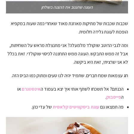
העוגה שתגנוב את ההצגה בשולחן
שכבות שכבות של מתיקות מאוזנת מאוד שאחרי כמה שעות במקפיא
הופכות לעוגת גלידה חלומית.
ומה לגבי הרוטב שוקולד מלמעלה? אני מתנצלת מראש על השחיתות,
אבל זה ממש התבקש. העוגה ממש התחננה לכיסוי שוקולדי. זאת בכלל
לא אני שרציתי, זאת היא ביקשה.
חג עצמאות שמח חברים. שתמיד יהיה לנו טעים ומתוק כמו הביס הזה.
הכנתם? אל תשכחו לשתף אותי איך יצא בעמוד ה
אינסטגרם
או
ה
פייסבוק
.
פה תמצאו גם
עוגת ביסקוויטים קלאסית
של עדי כהן.