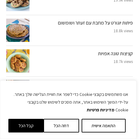
19.9k views
פיתות יוגורט על מחבת עם זעתר ושומשום
18.8k views
קציצות טונה אפויות
18.7k views
מג’דרה של סבתות
16.8k views
אנו משתמשים בקובצי Cookie כדי לשפר את חוויית הגלישה שלך באתר.
על-ידי המשך השימוש באתר, אתה מסכים לשימוש שלנו בקובצי
Cookie
מדיניות פרטיות
סלט קיסר כמו במסעדה (בלי ביצים חיות ובלי אנשובי)
16.1k views
התאמה אישית
דחה הכל
קבל הכל