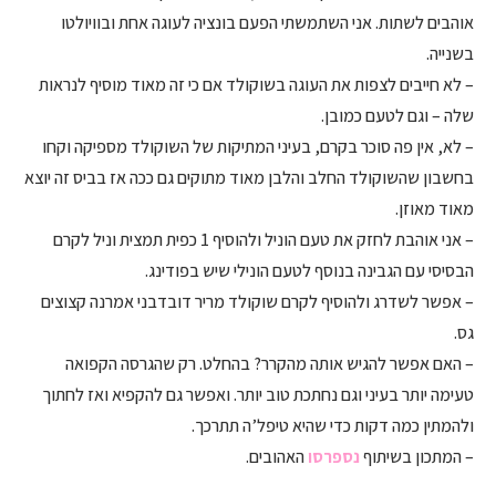
אוהבים לשתות. אני השתמשתי הפעם בונציה לעוגה אחת ובוויולטו
בשנייה.
– לא חייבים לצפות את העוגה בשוקולד אם כי זה מאוד מוסיף לנראות
שלה – וגם לטעם כמובן.
– לא, אין פה סוכר בקרם, בעיני המתיקות של השוקולד מספיקה וקחו
בחשבון שהשוקולד החלב והלבן מאוד מתוקים גם ככה אז בביס זה יוצא
מאוד מאוזן.
– אני אוהבת לחזק את טעם הוניל ולהוסיף 1 כפית תמצית וניל לקרם
הבסיסי עם הגבינה בנוסף לטעם הונילי שיש בפודינג.
– אפשר לשדרג ולהוסיף לקרם שוקולד מריר דובדבני אמרנה קצוצים
גס.
– האם אפשר להגיש אותה מהקרר? בהחלט. רק שהגרסה הקפואה
טעימה יותר בעיני וגם נחתכת טוב יותר. ואפשר גם להקפיא ואז לחתוך
ולהמתין כמה דקות כדי שהיא טיפל’ה תתרכך.
– המתכון בשיתוף
נספרסו
האהובים.