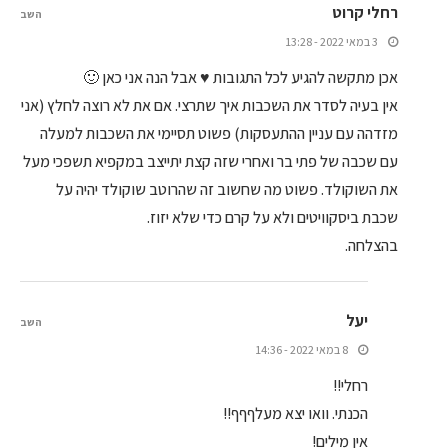
רחלי קרוט
השב
3 במאי 2022 - 13:28
אכן מתקשה להגיע לכל התגובות ♥ אבל הנה אני כאן 🙂
אין בעיה לסדר את השכבות איך שתרצי. אם את לא רוצה לחלץ (אני
מזדהה עם עניין ההתעסקות) פשוט תסיימי את השכבות למעלה
עם שכבה של פתי בר ואחרי שזה קצת יתייצב במקפיא תשפכי מעל
את השוקולד. פשוט מה שחשוב זה שהרוטב שוקולד יהיה על
שכבת ביסקוויטים ולא על קרם כדי שלא יזוז.
בהצלחה.
יעל
השב
8 במאי 2022 - 14:36
רחלי!!
הכנתי. וואו יצא מעלףףף!!
אין מילים!