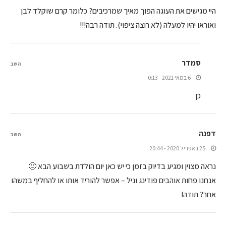
היי מגישים את העוגה הפוך מאיך שמרכיבים? כלומר קרם שוקלד לבן
ואוראו יהיו למעלה (לא רוצה ציפוי). תודה רבה!!!
סמדר
השב
6 במאי 2021 - 0:13
כן
דפנה
השב
25 באפריל 2020 - 20:44
נראה מצוין ומגיע בדיוק בזמן כי יש כאן יום הולדת בשבוע הבא 🙂
אנחנו פחות אוהבים פודינג וניל – אפשר להוריד אותו או להחליף במשהו
אחר? תודה!