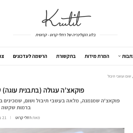
בלוג הקולינריה של רחלי קרוט - קרוטית
תבות
המרת מידות
בתקשורת
הרשמה לעדכונים
צר
 שום ועשבי תיבול
פוקאצ’ה עגולה (בתבנית עוגה) ע
פוקאצ'ה שמנמנה, מלאה בעשבי תיבול ושום, שמכינים ב
ברמות שקשה ל
מאת
רחלי קרוט
21 בנובמבר 2018