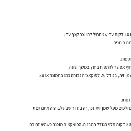
.
חוץ אפשר להתפיח בחוץ במשך שעה.
– מורידים את הנפח של הבצק ומעבירים לתבנית עוגה עגולה, משומנת בשמן זית, בגודל 26 לפוקאצ’ה גבוהה כמו בתמונה או 28
 ומזלפים מעל שמן זית. וכן, זה בסדר שבשלב הזה אתם קצת
– מפזרים מלח גס ואופים בתנור שחומם מראש ל-190 מעלות במשך 20-25 דקות תלוי בגודל התבנית. הפואקצ’ה מוכנה כשהיא זהובה