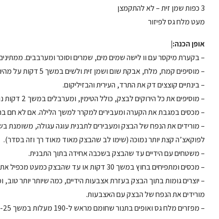
3 כפות שמן זית – לא להתקמצן
מעט מלח גס לפיזור
אופן הכנה:|
– בקערת מיקסר עם וו לישה שמים מים, שמרים וסוכר ומערבבים. ממתינים 10 דקות עד שמתחיל להיווצר קצף עדין
– מוסיפים קמח, מלח, אבקת שום ושמן זית ולשים במשך 5 דקות על מהירות בינונית.
– בינתיים קוצצים דק את התרד, העירית והבזיליקום.
– מוסיפים את כל הירוקים לבצק, כולל הטימין, ומערבלים במשך 2 דקות נוספות.
– מכסים במגבת את הקערה ומעבירים למקרר למשך הלילה. אם לא חם ב
לפוקאצ’ה קצת יותר נמוכה (שימו לב שהבצק מאוד מאוד רך וזה בסדר).
– משטחים עם הידיים עד שהבצק בשכבה אחידה בתוך התבנית.
– מכסים ומתפיחים בחוץ במשך 30 דקות או עד שהבצק כמעט מכפיל את נפחו.
– יוצרים גומות בתוך הבצק בעזרת אצבעות הידיים, כמה שיותר יותר טוב,
מורידים את הנפח של הבצק עם האצבעות.