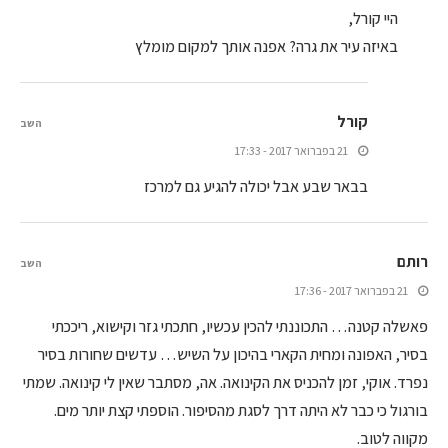
היי קורל,
באיזה עיר את גרה? אפנה אותך למקום מומלץ
קורל
השב
21 בפברואר 2017 - 17:33
בבאר שבע אבל יכולה להגיע גם למרכז
רותם
השב
21 בפברואר 2017 - 17:36
פאשלה קטנה… התכוננתי להכין עכשיו, חתכתי גזר וקישוא, ריככתי
בסיר, האפונה ומחית הקארי בהיכון על השיש… עדשים שחורות בסיר
נפרד. אוקי, זמן להכניס את הקינואה. אה, מסתבר שאין לי קינואה. שמתי
בורגול כי כבר לא היתה דרך לסגת מהסיפור. הוספתי קצת יותר מים.
מקווה לטוב.