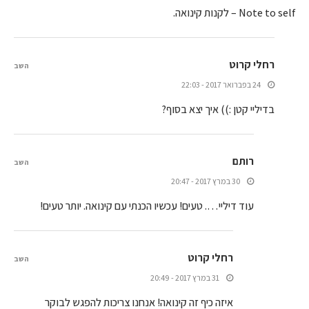
Note to self – לקנות קינואה.
רחלי קרוט
השב
24 בפברואר 2017 - 22:03
בדיליי קטן :)) איך יצא בסוף?
רותם
השב
30 במרץ 2017 - 20:47
עוד דיליי…. טעים! עכשיו הכנתי עם קינואה. יותר טעים!
רחלי קרוט
השב
31 במרץ 2017 - 20:49
איזה כיף זה קינואה! אנחנו צריכות להפגש לבוקר