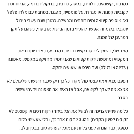
כמו גזר, קישואים, דלורית, בטטה, כרובית, ברוקולי וכדומה, אני חותכת
לקוביות קטנות או מגרדת על פומפייה, מטגנת במחבת עם מלח ופלפל
ואז מוסיפה קינואה ומים רותחים ומבשלת. כמובן שגם עשבי תיבול
יתקבלו בשמחה. אפשר להוסיף בזמן הבישול או בסוף, כשהם על תקן
המרענן של המנה.
מצד שני, כשאין לי ירקות קשים בבית, כמו הפעם, אני פותחת את
המקפיא ומחפשת ירקות קפואים שאני תמיד מחזיקה במקפיא. מאפונה
(עדינה או רגילה) ועד תירס או שעועית ירוקה.
הפעם מצאתי את עצמי מול מקרר כל כך ריק שכבר חששתי שלעולם לא
אמצא מה לשדך לקינואה, אבל אז ראיתי את האפונה וידעתי שיהיה
בסדר.
כל מה שהייתי צריכה זה לבשל את הכל ביחד (ירקות רכים או קפואים לא
זקוקים לטיגון מקדים) וזהו. 20 דקות אחר כך, ובלי שעשיתי כלום
כמעט, כבר הונחה לפני צלחת עם אוכל שעושה טוב בבטן ובלב.