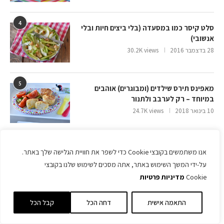
4
סלט קיסר כמו במסעדה (בלי ביצים חיות ובלי
אנשובי)
28 בדצמבר 2016
30.2K views
5
מאפינס תירס שילדים (ומבוגרים) אוהבים
במיוחד – רק לערבב ולתנור
10 בינואר 2018
24.7K views
אתרים ובלוגים שאתם חייבים להכיר
אנו משתמשים בקובצי Cookie כדי לשפר את חוויית הגלישה שלך באתר.
על-ידי המשך השימוש באתר, אתה מסכים לשימוש שלנו בקובצי
צוציקים
Cookie
מדיניות פרטיות
!Yooo
התאמה אישית
דחה הכל
קבל הכל