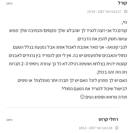
קורל
השב
17 בפברואר 2017 - 15:19
היי,
קודם כל אני רוצה להגיד לך שהבלוג שלך מקסים! והכתיבה שלך ממש
עושה חשק להכין את הדברים.
לגבי קינואה- אני מאד אוהבת לאכול אותה אבל נמנעת בגלל הטעם
החולי והאבנים שלפעמים יש בה. אין לי זמן להפריד בין גרגירים לאבנים
קטנות ידנית בצלחת ושטיפה רגילה לא כל כך עוזרת. ניסיתי 2-3 חברות
וזה היה זהה בכולן.
האם יש לך פתרון לזה? האם יש לך חברה יותר מומלצת? או טיפים
לבישול שיכול להוריד את הטעם החולי?
תודה מראש וסופש נעים 🙂
רחלי קרוט
השב
18 בפברואר 2017 - 18:12