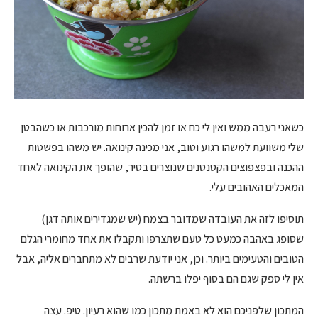
כשאני רעבה ממש ואין לי כח או זמן להכין ארוחות מורכבות או כשהבטן
שלי משוועת למשהו רגוע וטוב, אני מכינה קינואה. יש משהו בפשטות
ההכנה ובפצפוצים הקטנטנים שנוצרים בסיר, שהופך את הקינואה לאחד
המאכלים האהובים עלי.
תוסיפו לזה את העובדה שמדובר בצמח (יש שמגדירים אותה דגן)
שסופג באהבה כמעט כל טעם שתצרפו ותקבלו את אחד מחומרי הגלם
הטובים והטעימים ביותר. וכן, אני יודעת שרבים לא מתחברים אליה, אבל
אין לי ספק שגם הם בסוף יפלו ברשתה.
המתכון שלפניכם הוא לא באמת מתכון כמו שהוא רעיון. טיפ. עצה