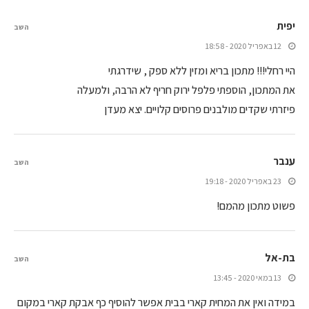
יפית
השב
12 באפריל 2020 - 18:58
היי רחלי!!! מתכון בריא ומזין ללא ספק , שידרגתי
את המתכון, הוספתי פלפל ירוק חריף לא הרבה, ולמעלה
פיזרתי שקדים מולבנים פרוסים קלויים. יצא מעדן
ענבר
השב
23 באפריל 2020 - 19:18
פשוט מתכון מהמם!
בת-אל
השב
13 במאי 2020 - 13:45
במידה ואין את המחית קארי בבית אפשר להוסיף כף אבקת קארי במקום