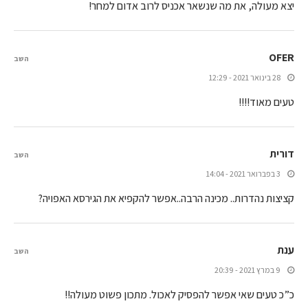
יצא מעולה, את מה שנשאר אכניס לרוב אדום למחר!
OFER
השב
28 בינואר 2021 - 12:29
טעים מאוד!!!!
דורית
השב
3 בפברואר 2021 - 14:04
קציצות נהדרות.. מכינה הרבה..אפשר להקפיא את הגירסא האפויה?
ענת
השב
9 במרץ 2021 - 20:39
כ”כ טעים שאי אפשר להפסיק לאכול. מתכון פשוט מעולה!!