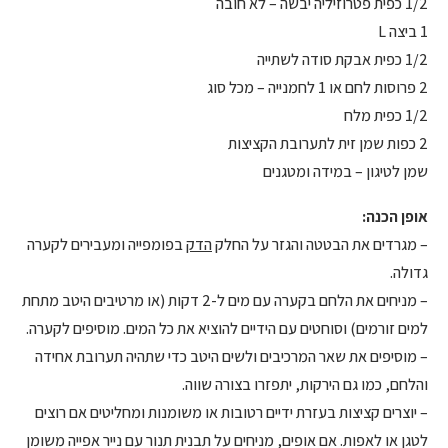
1/2 כפית פטרוזיליה יבשה – לא חובה
1 ביצה L
1/2 כפית אבקת סודה לשתייה
2 פרוסות לחם או 1 לחמנייה – מכל סוג
1/2 כפית מלח
2 כפות שמן זית לתערובת הקציצות
שמן לטיגון – במידה ומטגנים
אופן הכנה:
– מגרדים את הבטטה והגזר על החלק
הדק
בפומפייה ומעבירים לקערה
גדולה.
– מניחים את הלחם בקערה עם מים ל-2 דקות (או מרטיבים היטב מתחת
למים זורמים) וסוחטים עם הידיים להוציא את כל המים. מוסיפים לקערה.
– מוסיפים את שאר המרכיבים ולשים היטב כדי שתהיה תערובת אחידה
והלחם, כמו גם הירקות, יתפזרו בצורה שווה.
– יוצרים קציצות בעזרת ידיים רטובות או משומנות ומחליטים אם רוצים
לטגן או לאפות. אם אופים, מניחים על תבנית תנור עם נייר אפייה משומן