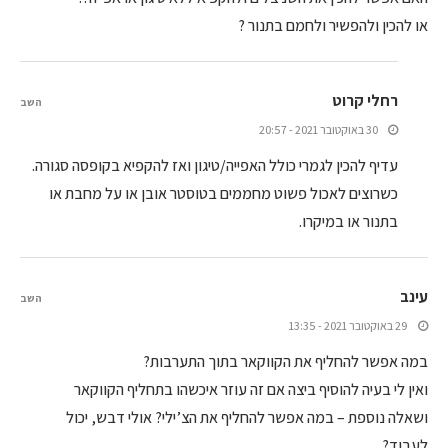
או להכין ולהפשיר ולחמם בתנור ?
רחלי קרוט
השב
30 באוקטובר 2021 - 20:57
עדיף להכין לגמרי כולל האפייה/טיגון ואז להקפיא בקופסה סגורה.
כשרוצים לאכול פשוט מחממים בטוסטר אובן או על מחבת או
בתנור או במיקרו.
עינב
השב
29 באוקטובר 2021 - 13:35
במה אפשר להחליף את הקווקאר בתוך התערבות?
ואין לי בעיה להוסיף ביצה אם זה עוזר איכשהו בתחליף הקווקאר
ושאלה נוספת – במה אפשר להחליף את הצ’ילי? אולי דבש, יכול
לעבוד?