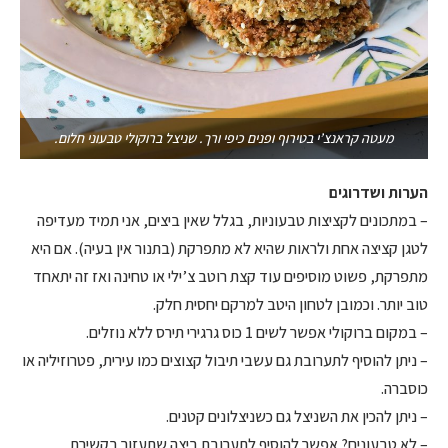
מעטה קראנצ’י בטירוף ופנים כיפי ורך. שניצל ברוקולי טבעוני חלום.
הערות ושדרוגים
– במתכונים לקציצות טבעוניות, בגלל שאין ביצים, אני תמיד מעדיפה
לטגן קציצה אחת ולראות שהיא לא מתפרקת (בתנור אין בעיה). אם היא
מתפרקת, פשוט מוסיפים עוד קצת רוטב צ’ילי או טחינה ואז זה יתאחד
טוב יותר. וכמובן לטחון היטב למרקם יחסית חלק.
– במקום ברוקולי אפשר לשים 1 כוס גרגירי תירס ללא נוזלים.
– ניתן להוסיף לתערובת גם עשבי תיבול קצוצים כמו עירית, פטרוזיליה או
כוסברה.
– ניתן להכין את השניצל גם כשניצלונים קטנים.
– לא טבעונים? אפשר להוסיף לתערובת ביצה שתעזור בקשירת