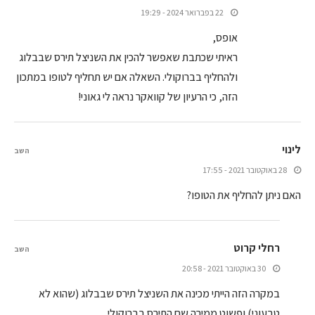
22 בפברואר 2024 - 19:29
אופס,
ראיתי שכתבת שאפשר להכין את השניצל תירס שבבלוג
ולהחליף בברוקולי. השאלה אם יש תחליף לטופו במתכון
הזה, כי הרעיון של קוואקר נראה לי גאוני!
לינוי
השב
28 באוקטובר 2021 - 17:55
האם ניתן להחליף את הטופו?
רחלי קרוט
השב
30 באוקטובר 2021 - 20:58
במקרה הזה הייתי מכינה את השניצל תירס שבבלוג (שהוא לא
טבעוני) ופשוט ממירה שם התירס בברוקולי.