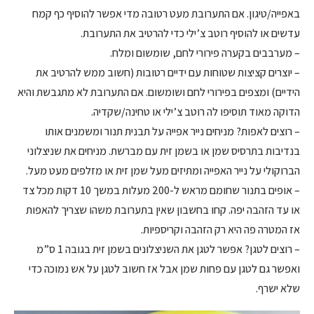
באפייה/טיגון. אם התערובת מעט רטובה מדי אפשר להוסיף כף קמח
עדשים או להוסיף רוטב צ’ילי כדי להרטיב את התערובת.
– מערבבים בקערה פירורי לחם, שומשום ומלח.
– יוצרים קציצות שטוחות עם ידיים רטובות (חשוב ממש להרטיב את
הידיים) ומצפים בפירורי לחם ושומשום. אם התערובת לא מתגבשת והיא
הדוקה מאוד תוסיפו לה רוטב צ’ילי או טחינה/שקדיה.
– רוצים לאפות? מניחים נייר אפייה על תבנית תנור ומשמנים אותו
בנדיבות בתרסיס שמן או בשמן זית עם מברשת. מניחים את שניצלוני
הברוקולי על נייר האפייה ומתיזים מעל שמן זית או מזלפים מעט מעל.
– אופים בתנור שחומם מראש ל-200 מעלות במשך 10 דקות מכל צד
או עד הזהבה יפה. קחו בחשבון שאין בתערובת משהו שצריך להאפות
אז המטרה פה היא רק הזהבה וקריספיות.
– רוצים לטגן? אפשר לטגן את השניצלונים בשמן זית בגובה 1 ס”מ
ואפשר גם לטגן עם פחות שמן אבל אז חשוב לטגן על אש נמוכה כדי
שלא ישרף.