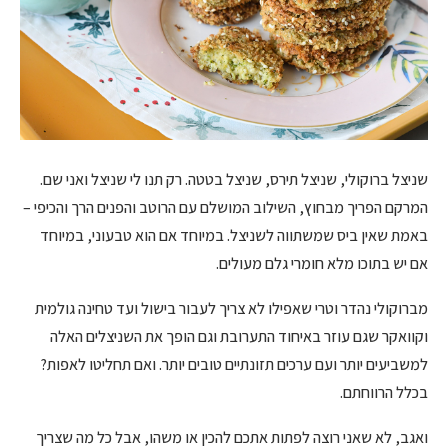
שניצל ברוקולי, שניצל תירס, שניצל בטטה. רק תנו לי שניצל ואני שם.
המרקם הפריך מבחוץ, השילוב המושלם עם הרוטב והפנים הרך והכיפי –
באמת שאין ביס שמשתווה לשניצל. במיוחד אם הוא טבעוני, במיוחד
אם יש בתוכו מלא חומרי גלם מעולים.
מברוקולי נהדר וטרי שאפילו לא צריך לעבור בישול ועד טחינה גולמית
וקוואקר שגם עוזר באיחוד התערובת וגם הופך את השניצלים האלה
למשביעים יותר ועם ערכים תזונתיים טובים יותר. ואם תחליטו לאפות?
בכלל הרווחתם.
ואגב, לא שאני רוצה לפתות אתכם להכין או משהו, אבל כל מה שצריך