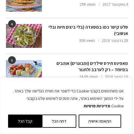
4 באוקטובר 2017
29K views
4
סלט קיסר כמו במסעדה (בלי ביצים חיות ובלי
אנשובי)
28 בדצמבר 2016
30K views
5
מאפינס תירס שילדים (ומבוגרים) אוהבים
במיוחד – רק לערבב ולתנור
10 בינואר 2018
24.6K views
אנו משתמשים בקובצי Cookie כדי לשפר את חוויית הגלישה שלך באתר.
אתרים ובלוגים שאתם חייבים להכיר
על-ידי המשך השימוש באתר, אתה מסכים לשימוש שלנו בקובצי
Cookie
מדיניות פרטיות
צוציקים
התאמה אישית
דחה הכל
קבל הכל
!Yooo