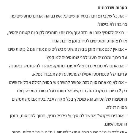
הערות ושדרוגים
– את כל שלבי הצריבה בסיר עושים על אש גבוהה. אנחנו מחפשים פה
צריבה ולא בישול.
– רוצים להוסיף טופו או חזה עוף/פרגיות? חותכים לקוביות קטנות יחסית,
או לרצועות, ומוסיפים לסיר בזמן צריבת הגזר.
– אם אין לכם אורז מוכן בבית פשוט מבשלים כוס אורז עם 2 כוסות מים
עד ריכוך ומצננים מעט לפני שמוסיפים למוקפץ.
– אם אתם לא מוצאים תרמילי אפונה מתוקה אפשר להשתמש באופנה
עדינה של סנפרוסט ואפילו שעועית עדינה תעבוד נפלא.
– אם לא מצאתם סויה כהה אפשר להשתמש בסויה רגילה אבל אז שימו
רק 2 כפות. במקרה הזה בבקשה אל תוותרו על הסוכר הוא יאזן את
החמיצות של הסויה. הוא מומלץ בכל מקרה אבל בטח אם משתמשים
בסויה רגילה.
– אוהבים פיקנטי? אפשר להוסיף ½ פלפל חריף, חתוך לפרוסות, בזמן
הוספת השום.
– יש לכם ג’ינג’ר טרי בבית? אפשר להוסיף 1 ס”מ ג’ינג’ר קלוף, חתוך