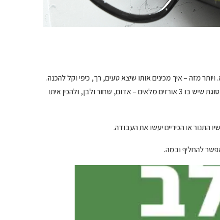
ותר מזה – איך מכינים אותו שיצא טעים, רך, כיפי וקל להכנה.
אז החלטתי להרים את הכפפה, להכניס למטבח את המיקס המעולה (!) של סוגת שיש בו 3 אורזים מלאים – אדום, שחור ולבן, ולהכין איתו
ו התנור או הכיריים יעשו את העבודה.
פשר להחליף ובמה.