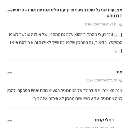
אצבעות שניצל טופו בציפוי פריך עם סלט אטריות אורז - קרוטית -
השב
KRUTIT
11 באוקטובר 2020 - 8:26
[…] זוכרים, כי מהמדור ההוא עלה גם המתכון של אולגה טוכשר לטופו
המוקפץ. בקיצור, גם המתכון שלפניכם שייך לאולגה והוא פורסם אי אז
[…]
אתי
השב
28 בדצמבר 2020 - 0:19
מנה מצויינת !!! תודה לך על המתכונים הטעימיםםם יאמי! הספקתי להכין
כמה מתכונים. עד עכשיו שום מתכון לא איכזב איזה כייף!
רחלי קרוט
השב