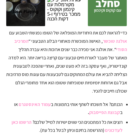
Now Playing
כדי להראות לכם את היחודיות המופלאה של הטופו נפגשתי השבוע עם
אולגה טוכשר
, האישה המוכשרת מאחורי הבלוג הטבעוני “
המרכיב
הסודי
“. את אולגה אני מכירה כבר שנים ארוכות והיא עברה תהליך
מאתגר של מעבר לאורח חיים טבעוני עם קריצה בריאה יותר. היא למדה
קונדיטוריה, ואף עסקה בזה לא מעט שנים, ואחרי שהפכה לטבעונית
הצליחה להביא את עולם המתוקים גם לטבעונות עם עוגות מוס מרהיבות
אבל גם ארוחות יומיומיות שמוכיחות שטופו הוא אחד מחומרי הגלם
שכולנו חייבים להכיר.
הכנתם? אל תשכחו לשתף אותי בתמונות ב
עמוד האינסטגרם
או
ב
קבוצת הפייסבוק
.
רוצים את כל המתכונים הכי שווים ישירות למייל שלכם?
הרשמו כאן
לעדכונים
(ההרשמה בחינם וניתן לבטל בכל עת).