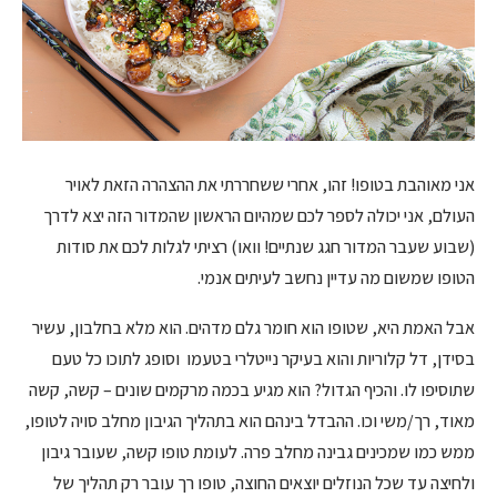
אני מאוהבת בטופו! זהו, אחרי ששחררתי את ההצהרה הזאת לאויר
העולם, אני יכולה לספר לכם שמהיום הראשון שהמדור הזה יצא לדרך
(שבוע שעבר המדור חגג שנתיים! וואו) רציתי לגלות לכם את סודות
הטופו שמשום מה עדיין נחשב לעיתים אנמי.
אבל האמת היא, שטופו הוא חומר גלם מדהים. הוא מלא בחלבון, עשיר
בסידן, דל קלוריות והוא בעיקר נייטלרי בטעמו וסופג לתוכו כל טעם
שתוסיפו לו. והכיף הגדול? הוא מגיע בכמה מרקמים שונים – קשה, קשה
מאוד, רך/משי וכו. ההבדל בינהם הוא בתהליך הגיבון מחלב סויה לטופו,
ממש כמו שמכינים גבינה מחלב פרה. לעומת טופו קשה, שעובר גיבון
ולחיצה עד שכל הנוזלים יוצאים החוצה, טופו רך עובר רק תהליך של