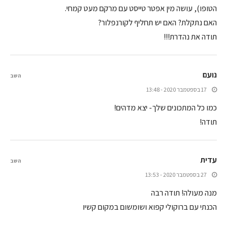
הטופו), עושה מין אפטר טייסט עם מרקם מעט קמחי.
האם נתקלת? האם יש תחליף לקורנפלור?
תודה את נהדרת!!!
נועם
השב
17 בספטמבר 2020 - 13:48
כמו כל המתכונים שלך- יצא מדהים!
תודה!
עדית
השב
27 בספטמבר 2020 - 13:53
מנה מעולה! תודה רבה
הכנתי עם ברוקולי קפוא ושומשום במקום קשיו