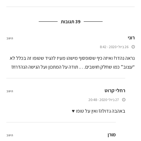
39 תגובות
רוני
השב
26 ביולי 2020 - 8:42
נראה נהדר! ואיזה כיף שסופסוף מישהו מעיז להגיד שטופו זה בכלל לא
“עצוב” כמו שחלק חושבים…. תודה על המתכון ועל הגישה הנהדרת!
רחלי קרוט
השב
27 ביולי 2020 - 20:48
באהבה גדולה! ואין על טופו ♥
מורן
השב