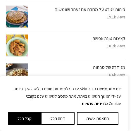
פיתות יוגורט על מחבת עם זעתר ושומשום
19.1k views
קציצות טונה אפויות
18.2k views
מג’דרה של סבתות
16.6k views
אנו משתמשים בקובצי Cookie כדי לשפר את חוויית הגלישה שלך באתר.
סלט קיסר כמו במסעדה (בלי ביצים חיות ובלי אנשובי)
על-ידי המשך השימוש באתר, אתה מסכים לשימוש שלנו בקובצי
Cookie
מדיניות פרטיות
15.5k views
התאמה אישית
דחה הכל
קבל הכל
מאפינס תירס שילדים (ומבוגרים) אוהבים במיוחד – רק