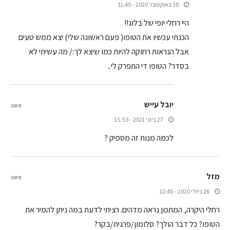
30 באוקטובר 2020 - 11:45
היי רחלי יופי של בלוג!!
הכנתי עכשיו את הטופו( פעם ראשונה שלי) יצא ממש טעים
אבל הנראות רחוקה להיות כמו שיצא לך:/ מה עשיתי לא
בסדר? הטופו די התפרק לי..
יובל עייש
השב
27 ביוני 2021 - 15:53
לכמה מנות זה מספיק ?
מזל
השב
26 ביולי 2020 - 12:45
רחלי היקרה, המתכון נראה מדהים. רציתי לדעת במה ניתן להמיר את
הטופו? כל דבר הולך? סלומון/פרגית/בקר?