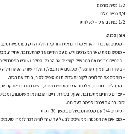
1/2 כפית כורכום
3/4 כפית מלח
1/2 כפית בהרט – לא לוותר
אופן הכנה:
– מכינים את כדורי העוף: מגרדים את הגזר על החלק
הדק
בפומפייה ומעביר
– מוסיפים את שאר המצרכים ולשים עם הידיים עד שהתערובת אחידה. מכסי
– בינתיים מכינים את התבשיל: קוצצים את הבצל, הסלרי ושורש הפטרוזיליה 
– בסיר רחב ונמוך (סוטאז’) מטגנים את הבצל, הסלרי ושורש הפטרוזיליה עד שהם
– חותכים את הדלורית לקוביות גדולות ומוסיפים לסיר, ביחד עם הגזר.
– מתבלים בכורכום, מלח ובהרט ומוסיפים מים עד שהם מכסים את קוביות הד
– יוצרים כדורים מתערובת העוף, בעזרת ידיים רטובות או משומנות, ומכני
יכוסו ברוטב ויכנסו פנימה בעדינות.
– סוגרים 3/4 עם מכסה ומבשלים במשך 30 דקות.
– מוציאים את המכסה וממשיכים לבשל עד שהדלורית רכה לגמרי. טועמים 