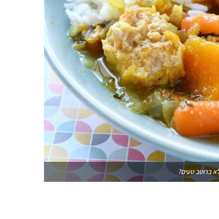
א ברוטב טעים?