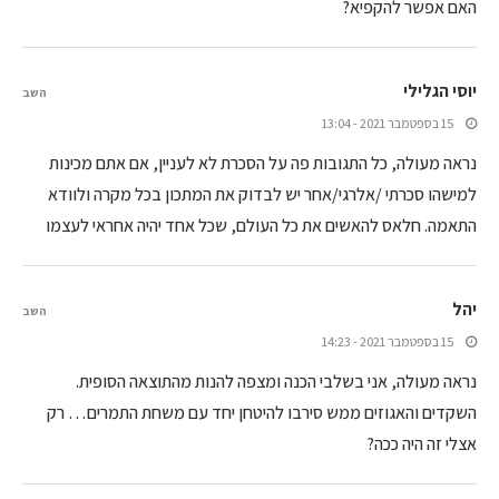
האם אפשר להקפיא?
יוסי הגלילי
השב
15 בספטמבר 2021 - 13:04
נראה מעולה, כל התגובות פה על הסכרת לא לעניין, אם אתם מכינות
למישהו סכרתי /אלרגי/אחר יש לבדוק את המתכון בכל מקרה ולוודא
התאמה. חלאס להאשים את כל העולם, שכל אחד יהיה אחראי לעצמו
יהל
השב
15 בספטמבר 2021 - 14:23
נראה מעולה, אני בשלבי הכנה ומצפה להנות מהתוצאה הסופית.
השקדים והאגוזים ממש סירבו להיטחן יחד עם משחת התמרים… רק
אצלי זה היה ככה?