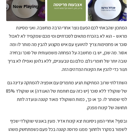
Now Playing
המתכון שהבאתי לכם הפעם נוצר אחרי הרבה מחשבה. ואני מסייגת
מראש – הוא לא בהכרח מתאים לסכרתיים ומי מכם שמקפיד לא לאכול
סוכר או פחמימות צריך להיוועץ עם איש מקצוע להבין מה מותר לו ומה
אסור. מה שכן, יש בו מחשבה על הפחתה משמעותית של סוכר ובחירה
טובה יותר של חומרי גלם. כולם גם טבעוניים, ללא גלוטן ואפילו לא צריך
תנור כדי להכין את הקינוח המדהים הזה.
השתדלתי שרוב המתיקות תגיע מתמרים עם אופציה להמתקה עדינה גם
של שוקולד ללא סוכר (יש כזה עם חותמת של האגודה) או שוקולד 85%
למי שמותר לו. כך או כך, כמות השוקולד מאוד קטנה ונועדה לתת
תחושה של קינוח מפנק.
ובסוף? אחרי המון ניסיונות יצא קינוח אדיר. מעין באונטי שוקולדי שכיף
לשמור במקרר ולחתוך ממנו פרוסה קטנה בכל פעם כשמתחשק משהו