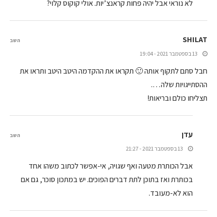
לא נוראי אבל יהיה פחות קראנצ’יות. אולי קוקוס קלוי?
SHILAT
השב
13 בספטמבר 2021 - 19:04
חבל סתם לתקוף אותה 🙂 תקראו את ההקדמה היטב היטב ותראו את
ההסתייגויות שלה….
תצליחו כולם ובריאות!
עדן
השב
13 בספטמבר 2021 - 21:27
אבל הכותרת מטעה ואף שגויה, אי-אפשר לכתוב משהו אחד
בכותרת ואז בתוכן לתת דברים הפוכים. יש במתכון סוכר, גם אם
הוא לא-מעובד.