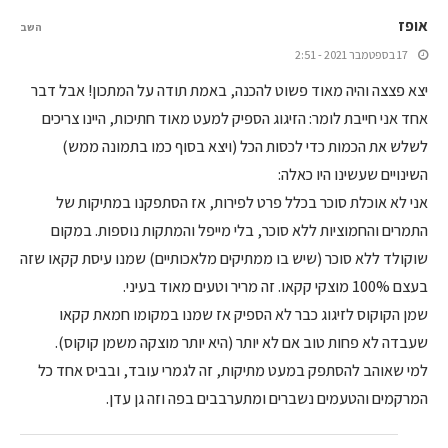
אופז
השב
17 בספטמבר 2021 - 2:51
יצא פצצה והיה מאוד פשוט להכנה, באמת תודה על המתכון! אבל דבר
אחד אני חייבת לומר: הזיגוג הספיק למעט מאוד חתיכות, היינו צריכים
לשלש את הכמות כדי לכסות הכל (ויצא בסוף כמו בתמונה ממש)
השינויים שעשינו היו כאלה:
אני לא אוכלת סוכר בכלל פרט לפירות, אז הסתפקנו במתיקות של
התמרים והחמוציות ללא סוכר, בלי מייפל והמתקות נוספות. במקום
שוקולד ללא סוכר (שיש בו ממתיקים מלאכותיים) שמנו עיסת קקאו שזה
בעצם 100% מוצקי קקאו. זה מריר וטעים מאוד בעיני.
שמן הקוקוס לזיגוג כבר לא הספיק אז שמנו במקומו חמאת קקאו
שעבדה לא פחות טוב אם לא יותר (היא יותר מוצקה משמן קוקוס).
למי שאוהב להסתפק במעט מתיקות, זה לגמרי עובד, ובביס אחד כל
המרקמים והטעמים נשברים ומתערבבים בפה וזה גן עדן.