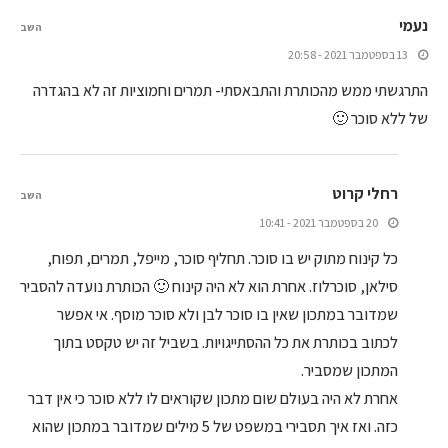
נעמי
השב
13 בספטמבר 2021 - 20:58
התרגשתי ממש מהכותרת והתבאסתי- תמרים וחמוציות זה לא בהגדרה
של ללא סוכר 🙂
רחלי קרוט
השב
20 בספטמבר 2021 - 10:41
כל קינוח מתוק יש בו סוכר. תחליף סוכר, מייפל, תמרים, תפוח,
סילאן, סוכרלוז. אחרת הוא לא היה קינוח 🙂 הכותרת נועדה להסביר
שמדובר במתכון שאין בו סוכר לבן ולא סוכר מוסף. אי אפשר
לכתוב בכותרת את כל ההסתייגויות. בשביל זה יש טקסט בתוך
המתכון שמסביר.
אחרת לא היה בעולם שום מתכון שקוראים לו ללא סוכר כי אין דבר
כזה. ואז איך תסבירי במשפט של 5 מילים שמדובר במתכון שהוא