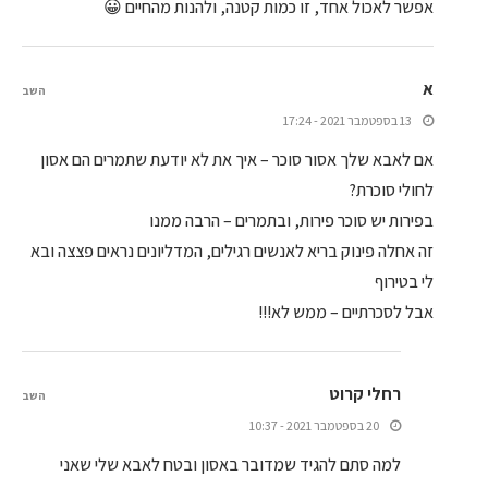
אפשר לאכול אחד, זו כמות קטנה, ולהנות מהחיים 😀
א
השב
13 בספטמבר 2021 - 17:24
אם לאבא שלך אסור סוכר – איך את לא יודעת שתמרים הם אסון
לחולי סוכרת?
בפירות יש סוכר פירות, ובתמרים – הרבה ממנו
זה אחלה פינוק בריא לאנשים רגילים, המדליונים נראים פצצה ובא
לי בטירוף
אבל לסכרתיים – ממש לא!!!
רחלי קרוט
השב
20 בספטמבר 2021 - 10:37
למה סתם להגיד שמדובר באסון ובטח לאבא שלי שאני