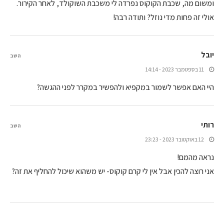
ומשום מה, שכבת הקוקוס נפרדה לי משכבת השוקולד, לאחר הקירור.
אולי זה פחות מדי נוזל? ותודה רבה!
יובל
השב
11 בספטמבר 2023 - 14:14
היי האם אפשר לשמור במקפיא ולהפשיר במקרר לפני ההגשה?
רותי
השב
12 באוקטובר 2023 - 23:23
נראה מהמם!
אני רוצה להכין אבל אין לי קרם קוקוס- יש משהוא שיכול להחליף את זה?