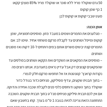
50 גרם שוקולד מריר ללא סוכר או שוקולד מריר 85% מוצקי קקאו
1 כף שמן קוקוס
מעט שבבי קוקוס או קוקוס לבן
אופן הכנה:
– מגלענים את התמרים ושמים במעבד מזון. מוסיפים חמוציות, שמן
קוקוס ומייפל וטוחנים עד לקבלת מרקם משחתי אחיד. שימו לב: אם
התמרים קצת יבשים משרים אותם במים רותחים ל-10 דקות ואז מסננים
וטוחנים.
– מוסיפים את הפקאנים או השקדים ואת הקקאו וטוחנים בפולסים עד
שהפקאנים קצוצים דק אבל עדיין נראים בתערובת. אנחנו רוצים פה
נקודות קראנץ’ קטנטנות אז אל תחפשו מרקם חלק לגמרי.
– בתוך תבנית שקעים, עדיף מסיליקון, מניחים כדור בגודל כדור
שוקולד בתוך השקע ודוחסים כלפי פנים לקבלת שכבה אחידה והדוקה.
אם אין לכם תבנית סיליקון מניחים מנז’ט בתוך תבנית שקעים. השכבה
התחתונה הזאת צריכה להיות בגובה 1 ס”מ בערך. קחו בחשבון שאם