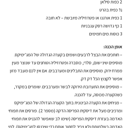
2 כפות סילאן
½ כפית בהרט
1 כפית אורגנו או פטרוזיליה מיובשת – לא חובה
1 כף גדושה רסק עגבניות
3 כוסות מים חמימים
אופן הכנה:
– חותכים את הבצל לרבעים ושמים בקערה הגדולה של המג’ימיקס.
מוסיפים שיני שום, סלרי, כוסברה ופטרוזיליה וטוחנים עד שנוצר מעין
ממרח ירוק. מוסיפים את התבלינים ומערבבים. אם אין לכם מעבד מזון
אפשר לקצוץ הכל דק דק.
– מוסיפים את התערובת הירוקה לבשר ומערבבים. שומרים במקרר,
כשהקערה מכוסה, עד להכנה.
– מניחים את הקערה הבינונית בתוך הקערה הגדולה של המג’ימיקס
ומרכיבים מעל את דיסקית הפריסה הדקה (מספר 2). פורסים את תפוחי
האדמה בעזרת דיסקית הפריסה (שימו לב שאפשר להכניס את תפוחי
האדמה בשלמותם ולא צריך לחתוך אותם כדי שיכנסו למג’ימיקס). למי