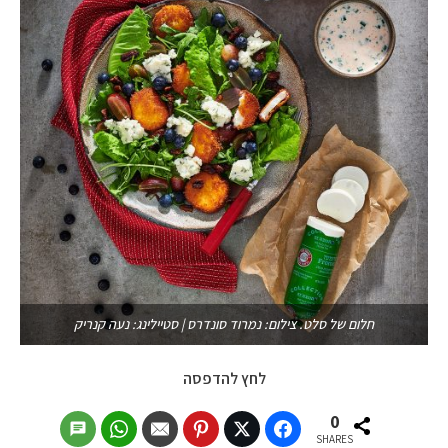
חלום של סלט. צילום: נמרוד סונדרס | סטיילינג: נעה קנריק
לחץ להדפסה
0
SHARES