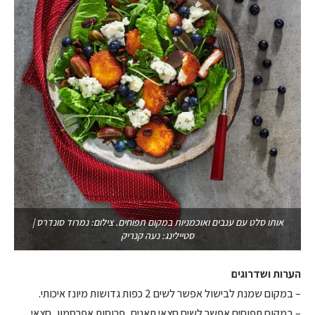
אותו סלט עם ענבים ואוכמניות במקום תפוחים. צילום: נמרוד סונדרס |
סטיילינג: נעה קנריק
הערות ושדרוגים
– במקום שמנת לבישול אפשר לשים 2 כפות גדושות מיונז איכותי.
– במקום תפוחים אפשר לשים חצאי תאנים, פרוסות אפרסמון, חצאי