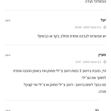
הכחולה? תודה
יעל
השב
1 בדצמבר 2020 - 16:06
יש אפשרות לגבינה אחרת מחלב בקר או כבשים?
מעיין
השב
2 בדצמבר 2020 - 9:07
היי, כתבת ברוטב 3 כפות רוטב צ’ילי מתוק ואז באופן ההכנה אמרת
לחתוך את הצ’ילי.
מה נכון? לשים ברוטב- רוטב צ’ילי מתוק או צ’ילי טרי קצוץ?
תודה
נוי
השב