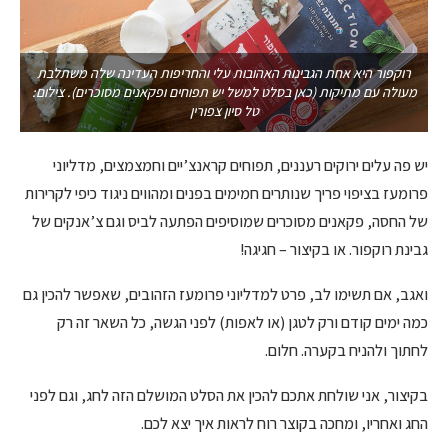
רוקפור היא אחת הגבינות האהובות עלי והחריפות העדינה שלה משתלבת
מעולה עם מתיקות (כאן בסלט למשל יש תפוחים ופקאנים מסוכרים). צילום:
טל סיון צפורין
יש פה עלים ירוקים רעננים, תפוחים קראנצ’יים וחמצמצים, מדליוני
פרומעז בציפוי פריך שנותרים חמימים בפנים ומהווים ניגוד כיפי לקרירות
של החסה, פקאנים מסוכרים שמוסיפים הפתעה לביס וגם צ’אנקים של
גבינת רוקפור. או בקיצור – חגיגה!
ואגב, אם תשימו לב, פרט למדליוני פרומעז הזהובים, שאפשר להכין גם
כמה ימים קודם ורק לטגן (או לאפות) לפני הגשה, כל השאר זה רק
לחתוך ולהניח בקערה. חלום.
בקיצור, אני שולחת אתכם להכין את הסלט המושלם הזה לחג, וגם לפני
החג ואחריו, ומחכה בקוצר רוח לראות איך יצא לכם.