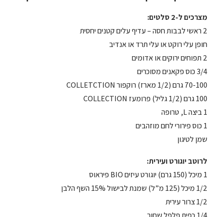
מצרכים ל-2 סלטים:
2 ראשי לבבות חסה – עדיף עלים קטנים יחסית
חופן עלי רוקט או עלי תרד או אנדיב
2 תפוחים ירוקים או אדומים
3/4 כוס פקאנים מסוכרים
70-100 גרם (1/2 מארז) רוקפור COLLETCTION
100 גרם (1/2 גליל) פרומעז COLLECTION
1 ביצה L, טרופה
1 כוס פירורי לחם מוזהבים
שמן לטיגון
לרוטב יוגורט ועירית:
1 מיכל (150 גרם) יוגורט עיזים BIO פיראוס
1/2 מיכל (125 מ”ל) שמנת לבישול 15% השף הלבן
1/2 צרור עירית
1/4 כפית פלפל שחור