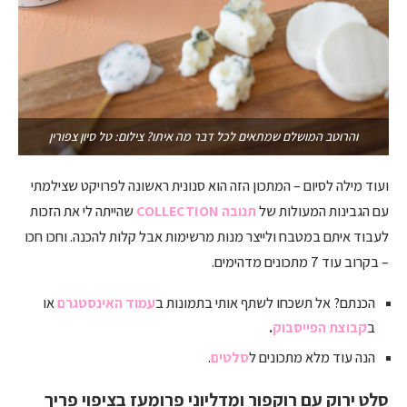
והרוטב המושלם שמתאים לכל דבר מה איתו? צילום: טל סיון צפורין
ועוד מילה לסיום – המתכון הזה הוא סנונית ראשונה לפרויקט שצילמתי
עם הגבינות המעולות של
תנובה COLLECTION
שהייתה לי את הזכות
לעבוד איתם במטבח ולייצר מנות מרשימות אבל קלות להכנה. וחכו חכו
– בקרוב עוד 7 מתכונים מדהימים.
הכנתם? אל תשכחו לשתף אותי בתמונות ב
עמוד האינסטגרם
או
ב
קבוצת הפייסבוק
.
הנה עוד מלא מתכונים ל
סלטים
.
סלט ירוק עם רוקפור ומדליוני פרומעז בציפוי פריך