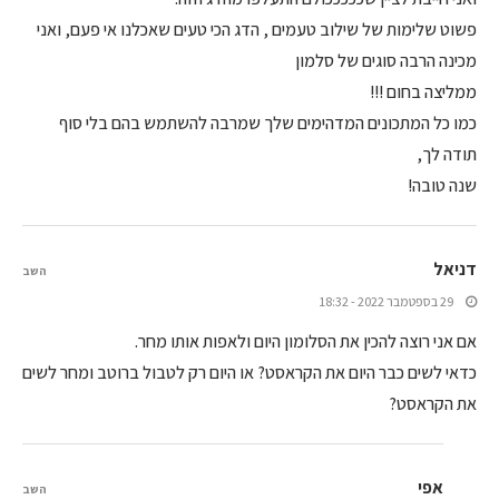
פשוט שלימות של שילוב טעמים , הדג הכי טעים שאכלנו אי פעם, ואני
מכינה הרבה סוגים של סלמון
ממליצה בחום !!!
כמו כל המתכונים המדהימים שלך שמרבה להשתמש בהם בלי סוף
תודה לך,
שנה טובה!
דניאל
השב
29 בספטמבר 2022 - 18:32
אם אני רוצה להכין את הסלומון היום ולאפות אותו מחר.
כדאי לשים כבר היום את הקראסט? או היום רק לטבול ברוטב ומחר לשים
את הקראסט?
אפי
השב