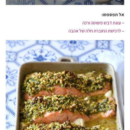
אל תפספסו:
–
עוגת דבש פשוטה ורכה
–
לרכישת החוברת חלה של אהבה