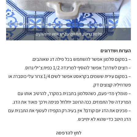
סלמון ברוטב תפוזים עם קראסט פיסטוקים
הערות ושדרוגים
– במקום סלמון אפשר להשתמש בכל פילה דג שאוהבים.
– רוצים לשדרג? אפשר להוסיף למרינדה 1/2 כפית צ’ילי גרוס.
– במקום עירית ששמים בקראסט אפשר לשים 1/4 צרור עלי כוסברה או
פטרוזיליה קצוצים דק.
– מומלץ מדי פעם, כשהסלמון בתבנית במקרר, להרטיב אותו עם
המרינדה של התפוזים. ככה הרוטב יחלחל פנימה וירכך מאוד את הדג.
– מכינים את הדג יום קודם? אין בעיה רק הקפידו לעטוף את התבנית עם
הדג היטב כדי שהוא לא יתייבש.
לחץ להדפסה