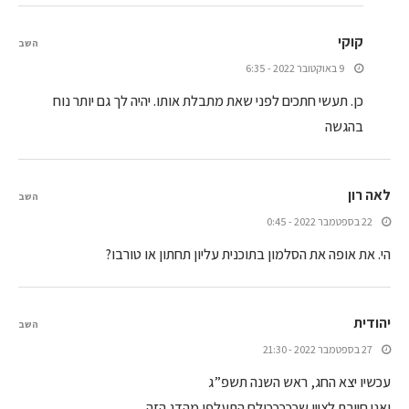
קוקי
השב
9 באוקטובר 2022 - 6:35
כן. תעשי חתכים לפני שאת מתבלת אותו. יהיה לך גם יותר נוח
בהגשה
לאה רון
השב
22 בספטמבר 2022 - 0:45
הי. את אופה את הסלמון בתוכנית עליון תחתון או טורבו?
יהודית
השב
27 בספטמבר 2022 - 21:30
עכשיו יצא החג, ראש השנה תשפ”ג
ואני חייבת לציין שכככככולם התעלפו מהדג הזה.