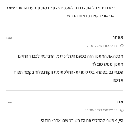
יצא נדיר אבל אתה צודק לטעמי היה קצת מתוק. פעם הבאה פשוט
אני אוריד קצת מכמות הדבש
אסתר
השב
6 באוקטובר 2023 - 12:16
מכינה את המתכון הזה בפעם השלישית או הרביעית לכבוד החגים
מתכון ממש מוצלח
הכנתי גם בפסח- בלי קיטניות- החלפתי את הקורנפלור בקמח תפוח
אדמה
מרב
השב
14 בדצמבר 2023 - 10:38
היי, אפשרי להחליף את הדבש במשהו אחר? תודה!