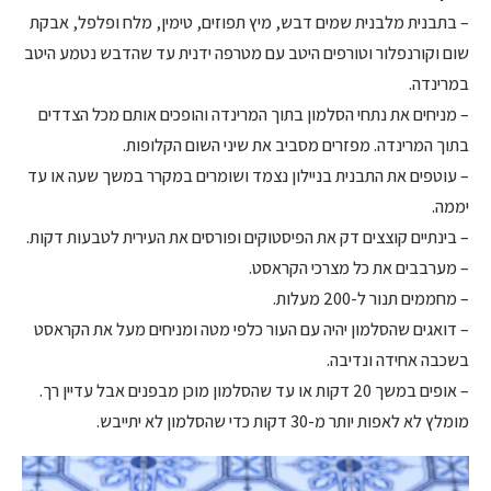
– בתבנית מלבנית שמים דבש, מיץ תפוזים, טימין, מלח ופלפל, אבקת
שום וקורנפלור וטורפים היטב עם מטרפה ידנית עד שהדבש נטמע היטב
במרינדה.
– מניחים את נתחי הסלמון בתוך המרינדה והופכים אותם מכל הצדדים
בתוך המרינדה. מפזרים מסביב את שיני השום הקלופות.
– עוטפים את התבנית בניילון נצמד ושומרים במקרר במשך שעה או עד
יממה.
– בינתיים קוצצים דק את הפיסטוקים ופורסים את העירית לטבעות דקות.
– מערבבים את כל מצרכי הקראסט.
– מחממים תנור ל-200 מעלות.
– דואגים שהסלמון יהיה עם העור כלפי מטה ומניחים מעל את הקראסט
בשכבה אחידה ונדיבה.
– אופים במשך 20 דקות או עד שהסלמון מוכן מבפנים אבל עדיין רך.
מומלץ לא לאפות יותר מ-30 דקות כדי שהסלמון לא יתייבש.