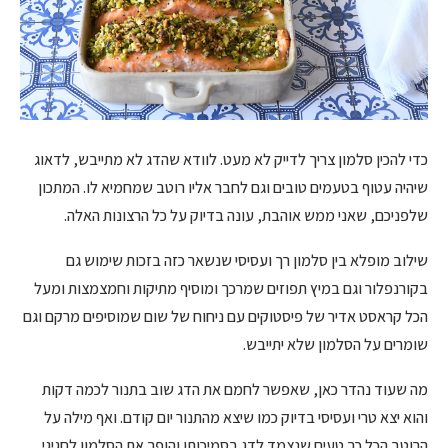
כדי להכין סלמון צריך לדייק לא מעט. לוודא שהדג לא מתייבש, לדאוג
שיהיה עטוף בטעמים טובים וגם לחבר אליו רוטב שמחמיא לו. המתכון
שלפניכם, שאני ממש אוהבת, עונה בדיוק על כל הרצונות האלה.
שילוב מופלא בין סלמון רך ועסיסי שנשאר כזה בזכות שימוש גם
בקורנפלור וגם במיץ תפוזים שמרכך ומוסיף מתיקות וחמצמצות ומעל
הכל קראסט אדיר של פיסטוקים עם ניחוח של שום שמוסיפים מרקם וגם
שומרים על הסלמון שלא יתייבש.
מה שעוד נהדר כאן, שאפשר לחמם את הדג שוב בתנור לכמה דקות
והוא יצא טרי ועסיסי בדיוק כמו שיצא מהתנור יום קודם. ואף מילה על
הרוטב הכל כך טעים שנצמד לדג בסמיכותו והופך את הסלמון לחגיגי