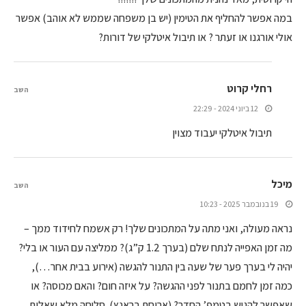
במה אפשר להחליף את הטימין (יש בן משפחה שממש לא אוהב) אפשר
אולי אורגנו או זעתר ? או תיבול איטלקי של דורות?
רחלי קרוט
השב
12 ביוני 2024 - 22:29
תיבול איטלקי יעבוד מצוין
מיכל
השב
19 בנובמבר 2025 - 10:23
נראה מעולה, ואני מתה על המתכונים שלך! רק אשמח לחידוד ממך –
מה זמן האפייה לנתח שלם (בערך 1.2 ק”ג)? ממליצה עם העור או בלי?
יהיה לי בערך פער של שעה בין התנור להגשה (אירוע בבית אחר…),
כמה זמן לחמם בתנור לפני ההגשה? על איזה חום? והאם מכוסה? או
שאפשר להגיש בטמפ’ החדר? (ארוחת בראנץ). סליחה מלא שאלות…