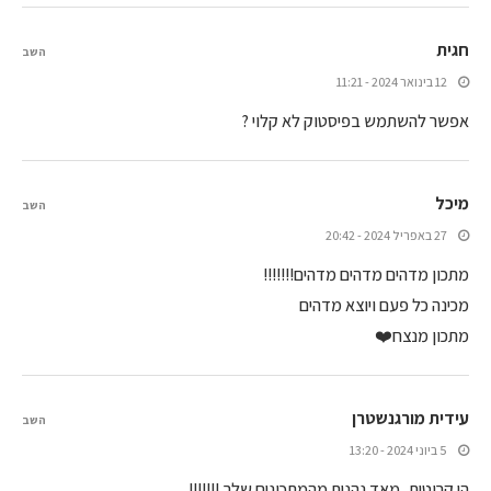
חגית
השב
12 בינואר 2024 - 11:21
אפשר להשתמש בפיסטוק לא קלוי ?
מיכל
השב
27 באפריל 2024 - 20:42
מתכון מדהים מדהים מדהים!!!!!!!
מכינה כל פעם ויוצא מדהים
מתכון מנצח❤️
עידית מורגנשטרן
השב
5 ביוני 2024 - 13:20
הי קרוטית, מאד נהנית מהמתכונים שלך !!!!!!!