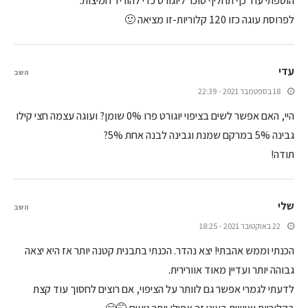
הוספתי עוד כף תחליף סוכר ליוגורט כדי להוריד חמיצות.
לפרוסת עוגה כזו 120 קלוריות-זו מציאה 🙂
עדי
השב
18 בספטמבר 2021 - 22:39
היי, האם אפשר לשים בציפוי יוגורט פרו 0% שומן? ועוגה עצמה חצי קילו
גבינה 5% במרקם שמנת וגבינה לבנה אחת 5%?
תודה!
שלי
השב
22 באוקטובר 2021 - 18:25
הכנתי וממש אהבתי! יצא נהדר. הכנתי בתבנית קטנה יותר אז היא יצאה
גבוהה יותר ועדיין מאוד אוורירית.
לדעתי לגמרי אפשר גם לוותר על הציפוי, אם רוצים לחסוך עוד קצת