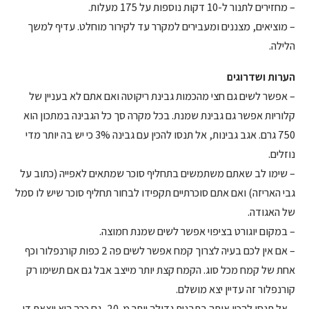
– מחזירים לתנור ל-10 דקות נוספות על 175 מעלות.
– מוציאים, מצננים ומעבירים למקרר עד לקירור מוחלט. עדיף למשך
הלילה.
הערות ושדרוגים
– אפשר לשים גם חצי מהכמות גבינת ריקוטה ואם אתם לא בעניין של
קלוריות אפשר גם גבינת שמנת. בכל מקרה סך כל הגבינה במתכון הוא
750 גרם. אגב גבינות, אל תנסו להכין עם גבינה 3% כי יש בה יותר מדי
נוזלים.
– שימו לב שאתם משתמשים בתחליף סוכר שמתאים לאפייה (כתוב על
גבי האריזה) ואם אתם סוכרתיים תקפידו לבחור תחליף סוכר שיש לו סמל
של האגודה.
– במקום יוגורט בציפוי אפשר לשים שמנת חמוצה.
– אם אין לכם בעיה לצרוך קמח אפשר לשים פה 2 כפות קורנפלור וכף
אחת של קמח מכל סוג. הקמח קצת יותר מייצב אבל גם אם תשימו רק
קורנפלור זה עדיין יצא מושלם.
– אל תנסו להכין אותה בתבנית גדולה יותר מ-20, גם ככה היא יוצאת די