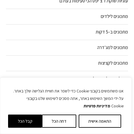
עוגיות שוקולד צ'יפס הכי טעימות בעולם
מתכונים לילדים
מתכונים ב-5 דקות
מתכונים למג'דרה
מתכונים לקציצות
איך להכין חלה מושלמת
אנו משתמשים בקובצי Cookie כדי לשפר את חוויית הגלישה שלך באתר.
מתכון ללחם טחינה
ששבר את הרשת
על-ידי המשך השימוש באתר, אתה מסכים לשימוש שלנו בקובצי
Cookie
מדיניות פרטיות
הכי אהובים החודש
התאמה אישית
דחה הכל
קבל הכל
1
פיתות יוגורט על מחבת עם זעתר ושומשום