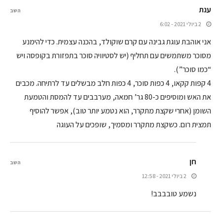
ענת
השב
2 ביולי 2021 - 6:02
אני אוהבת עוגת גבינה עם קרם שוקולד, בהכנה עצמית. כדי להימנע
מסוכר משתמשים עם תחליף (יש לסטיוויה סוכר בתפזורת בקופסה ויש
“כמו סוכר”).
4 קפות קקאו, 4 כפות סוכר, 4 כפות חלב מבשלים עד לרתיחה. מכבים
את האש ומוסיפים כ-80 גר’ חמאה, מערבבים עד להמסת והטמעת
השומן (אחרי שקצת מתקרר, הוא נטמע יותר טוב), אפשר להוסיף
תמצית רום. כשקצת מתקרר ומסמיך, שופכים על העוגה
חן
השב
2 ביולי 2021 - 12:58
נשמע טובבבב!