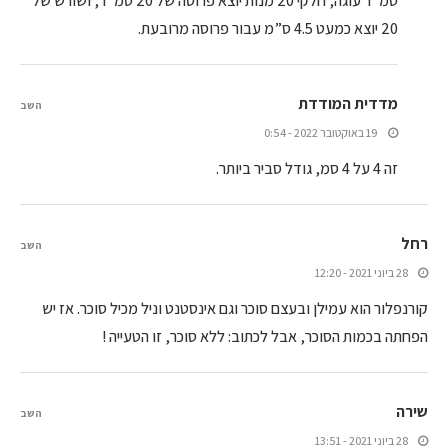
סמ”ר עוגה, חלקי 20 מנות יוצא פרוסה של 20 סמ”ר, ושורש של
20 יוצא כמעט 4.5 ס”מ עבור פרוסה מרובעת.
מדדית המודדת
השב
19 באוקטובר 2022 - 0:54
זה 4 על 4 סמ, גודל סביר ביותר.
רחל
השב
28 ביוני 2021 - 12:20
קורנפלור הוא עמילן ובעצם סוכר וגם אינסטנט וניל מכיל סוכר. אז יש
הפחתה בכמות הסוכר, אבל לכתוב: ללא סוכר, זו הטעייה !
שירה
השב
28 ביוני 2021 - 13:51