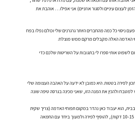
אני אוהבת אותו עם חמאה או שמנת, עם מלח או פלפל שחור,
מן לעצום עיניים ולסגור אוזניים) אני אפילו… אוהבת את
עם ניסוי כל כמה מהחברים היותר גרגרנים שלי וכולם נפלו בפח
וחי האדמה האלה מקבלים מרקם ממש מוצלח.
ם לשפוט אותי ספרו לי בתגובות על השריטות שלכם כדי
ון לפירה בטטות. היא כמובן לא ידעה על האהבה העצומה שלי
 למטבח ולהכין את המנה הזו, שאני מכינה בגרסה טיפה שונה
בבית, הוא יעבוד כאן נהדר במקום תפוחי האדמה (צריך שקית
אחת). ואז מה שנשאר זה לבשל בסיר קטן את הבטטות והכרובית (זה לוקח 10-15 דקות), להוסיף לפירה ולמעוך ביחד עם החמאה