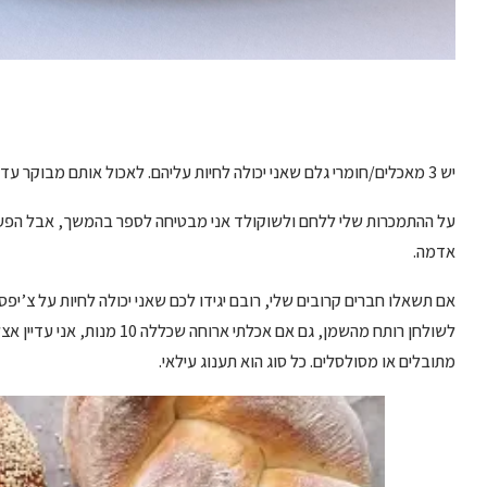
יש 3 מאכלים/חומרי גלם שאני יכולה לחיות עליהם. לאכול אותם מבוקר עד ערב בלי שימאס לי – לחם טרי, שוקולד ותפוחי אדמה.
על ההתמכרות שלי ללחם ולשוקולד אני מבטיחה לספר בהמשך, אבל הפעם
אדמה.
אם תשאלו חברים קרובים שלי, רובם יגידו לכם שאני יכולה לחיות על צ’יפס,
לשולחן רותח מהשמן, גם אם אכלתי
מתובלים או מסולסלים. כל סוג הוא תענוג עילאי.