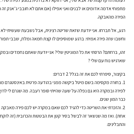
לעומת הדקדקנות של אבא שלי, אני דווקא לא בררנית בנוגע לפירה שלי. 
מתפוחי אדמה אדומים או לבנים ואני אפילו (אם אתם לא חובבי ג’אנק זה הז
הפירה מהאבקה.
רגע, אל תברחו. אני יודעת שזאת שריטה רצינית, אבל נשבעת שעשיתי לא פ
וחשבו שזה פירה אמיתי. ברגע שמוסיפים לו קצת חמאה ומלח, שבבי תפ
זהו, ברחתם? הרסתי את כל המוניטין שלי? אני יודעת שאתם נחמדים ובמקו
שארגיש נוח עם שלי ?
בקיצור, סיפרתי לכם את זה בגלל 2 דברים:
1. בחורה מקסימה בשם מיטל ביקשה ממני בהודעה פרטית באינסטגרם מתכ
לפירה ובמקרה היא גם נפלה על שעה שהייתי סופר רעבה. מה שגרם לי לרוץ
כבר המון שנים.
2. והזכרתי את השריטה כדי להגיד לכם שאם במקרה יש לכם פירה מאבקה 
והתבלינים.